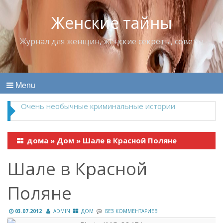
Женские тайны
Журнал для женщин, женские секреты, советы
Menu
Владимир Набоков — повелитель Лоллит
дома
»
Дом
»
Шале в Красной Поляне
Шале в Красной
Поляне
03.07.2012
ADMIN
ДОМ
БЕЗ КОММЕНТАРИЕВ