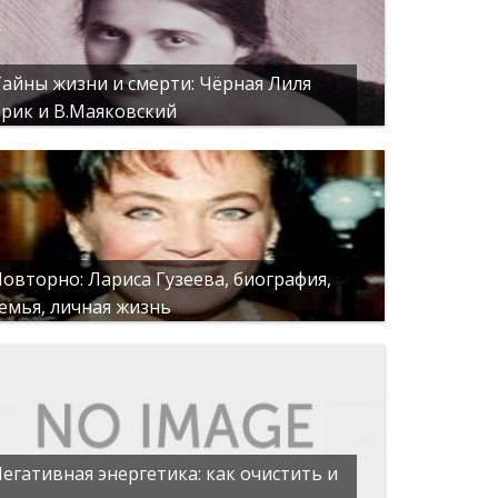
айны жизни и смерти: Чёрная Лиля
рик и В.Маяковский
овторно: Лариса Гузеева, биография,
емья, личная жизнь
егативная энергетика: как очистить и