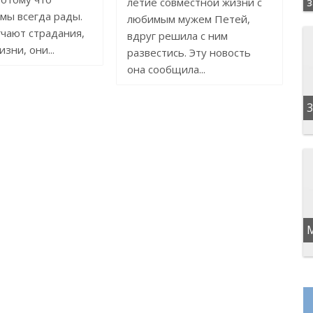
летие совместной жизни с
мы всегда рады.
любимым мужем Петей,
чают страдания,
вдруг решила с ним
зни, они...
развестись. Эту новость
она сообщила...
3