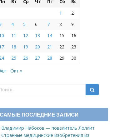
Пн
Вт
Ср
Чт
Пт
Сб
Вс
1
2
3
4
5
6
7
8
9
10
11
12
13
14
15
16
17
18
19
20
21
22
23
24
25
26
27
28
29
30
 Авг
Окт »
САМЫЕ ПОСЛЕДНИЕ ЗАПИСИ
Владимир Набоков — повелитель Лоллит
Странные медицинские изобретения из