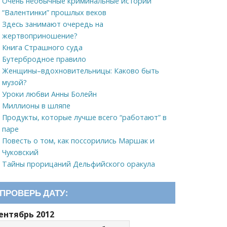
Очень необычные криминальные истории
“Валентинки” прошлых веков
Здесь занимают очередь на
жертвоприношение?
Книга Страшного суда
Бутербродное правило
Женщины–вдохновительницы: Каково быть
музой?
Уроки любви Анны Болейн
Миллионы в шляпе
Продукты, которые лучше всего “работают” в
паре
Повесть о том, как поссорились Маршак и
Чуковский
Тайны прорицаний Дельфийского оракула
ПРОВЕРЬ ДАТУ:
ентябрь 2012