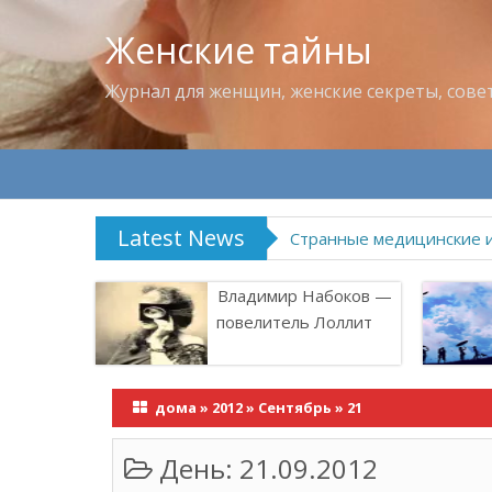
Женские тайны
Журнал для женщин, женские секреты, сове
Latest News
Странные медицинские 
Владимир Набоков —
повелитель Лоллит
дома
»
2012
»
Сентябрь
»
21
День:
21.09.2012