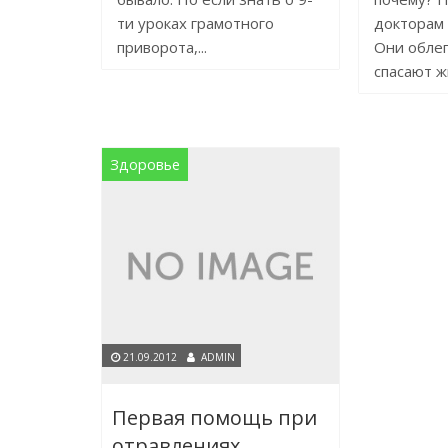
ти уроках грамотного
докторам 
приворота,...
Они облег
спасают жи
Здоровье
21.09.2012
ADMIN
Первая помощь при
отравлениях