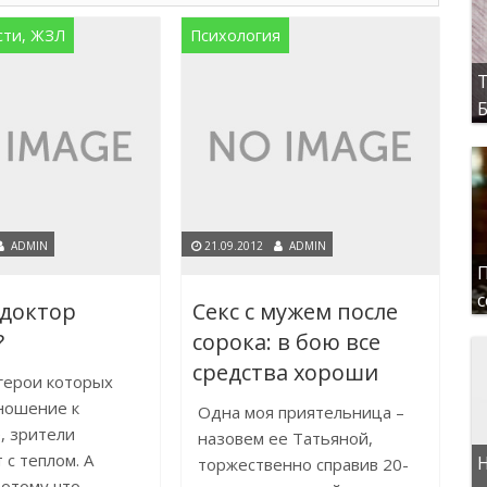
сти, ЖЗЛ
Психология
Т
Б
ADMIN
21.09.2012
ADMIN
П
с
 доктор
Секс с мужем после
?
сорока: в бою все
средства хороши
герои которых
ношение к
Одна моя приятельница –
, зрители
назовем ее Татьяной,
 с теплом. А
Н
торжественно справив 20-
отому что