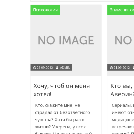
Психология
Знаменито
21.09.2012
ADMIN
21.09.2012
Хочу, чтоб он меня
Кто вы,
хотел!
Аверин
Кто, скажите мне, не
Сериалы, 
страдал от безответного
имеют от
чувства? Хотя бы раз в
медицине
жизни? Уверена, у всех
встречают
бывало. Но если знать о 9-
почему? П