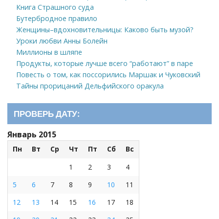
Книга Страшного суда
Бутербродное правило
Женщины–вдохновительницы: Каково быть музой?
Уроки любви Анны Болейн
Миллионы в шляпе
Продукты, которые лучше всего “работают” в паре
Повесть о том, как поссорились Маршак и Чуковский
Тайны прорицаний Дельфийского оракула
ПРОВЕРЬ ДАТУ:
Январь 2015
Пн
Вт
Ср
Чт
Пт
Сб
Вс
1
2
3
4
5
6
7
8
9
10
11
12
13
14
15
16
17
18