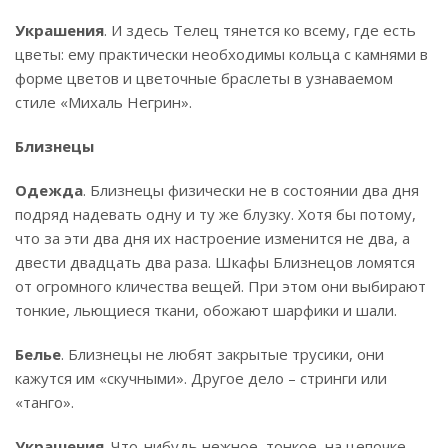
Украшения
. И здесь Телец тянется ко всему, где есть
цветы: ему практически необходимы кольца с камнями в
форме цветов и цветочные браслеты в узнаваемом
стиле «Михаль Негрин».
Близнецы
Одежда
. Близнецы физически не в состоянии два дня
подряд надевать одну и ту же блузку. Хотя бы потому,
что за эти два дня их настроение изменится не два, а
двести двадцать два раза. Шкафы Близнецов ломятся
от огромного кличества вещей. При этом они выбирают
тонкие, льющиеся ткани, обожают шарфики и шали.
Белье
. Близнецы не любят закрытые трусики, они
кажутся им «скучными». Другое дело – стринги или
«танго».
Украшения
. Что-нибудь нежное, тонкое, на цепочке.