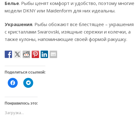
Белье
. Рыбы ценят комфорт и удобство, поэтому многие
модели DKNY или Maidenform для них идеальны.
Украшения
. Рыбы обожают все блестящее – украшения
с кристаллами Swarovski, изящные сережки и колечки, а
также кулоны, напоминающие своей формой ракушку.
Поделиться ссылкой:
Н
Н
а
а
ж
ж
м
м
и
и
т
т
Понравилось это:
е
е
,
,
Загрузка...
ч
ч
т
т
о
о
б
б
ы
ы
о
п
т
о