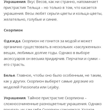
Украшения
. Вкус Весов, как ни странно, напоминает
пристрастия Тельца – но только в том, что касается
украшения. Весы любят серьги-цветы и кольца-цветы,
желательно, голубые и синие.
Скорпион
Одежда
. Скорпион не гонится за модой и может
органично существовать в нескольких «заслуженных»
вещах, любимых долгие годы. Однако в выборе
аксессуаров он весьма придирчив. Перчатки и сумки –
его страсть.
Белье
. Главное, чтобы оно было особенным, не таким,
как у других. Скорпион выберет самые дерзкие из
моделей Passionata или Lejaby.
Украшения
. Тайное пристрастие Скорпиона –
сложносочиненные разноцветные украшения. Однако
покупать их сам себе Скорпион стесняется. Хотите