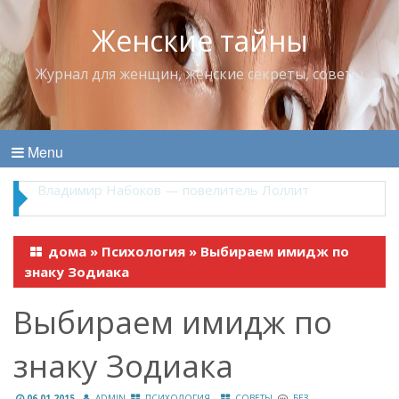
Женские тайны
Журнал для женщин, женские секреты, советы
Menu
Владимир Набоков — повелитель Лоллит
дома
»
Психология
»
Выбираем имидж по
знаку Зодиака
Выбираем имидж по
знаку Зодиака
,
06.01.2015
ADMIN
ПСИХОЛОГИЯ
СОВЕТЫ
БЕЗ