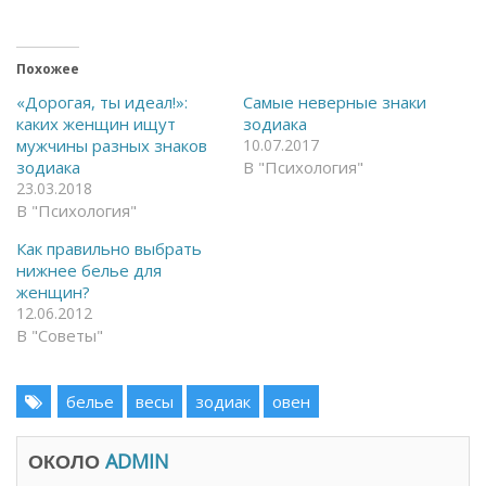
к
д
р
е
ы
л
т
и
ь
т
Похожее
н
ь
а
с
«Дорогая, ты идеал!»:
Самые неверные знаки
F
я
каких женщин ищут
зодиака
a
в
c
T
мужчины разных знаков
10.07.2017
e
e
зодиака
В "Психология"
b
l
o
e
23.03.2018
o
g
В "Психология"
k
r
(
a
О
m
Как правильно выбрать
т
(
к
О
нижнее белье для
р
т
женщин?
ы
к
в
р
12.06.2012
а
ы
В "Советы"
е
в
т
а
с
е
я
т
в
с
белье
весы
зодиак
овен
н
я
о
в
в
н
о
о
ОКОЛО
ADMIN
м
в
о
о