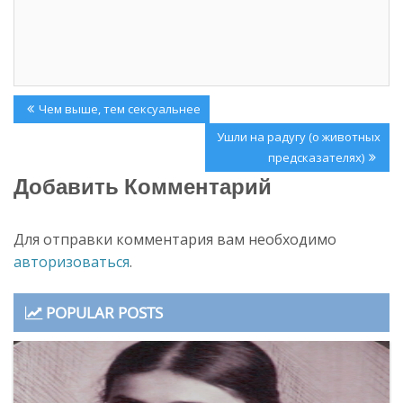
к
м
н
о
е
к
)
н
е
)
Навигация
Previous
Чем выше, тем сексуальнее
по
Post:
Next
Ушли на радугу (о животных
записям
Post:
предсказателях)
Добавить Комментарий
Для отправки комментария вам необходимо
авторизоваться
.
POPULAR POSTS