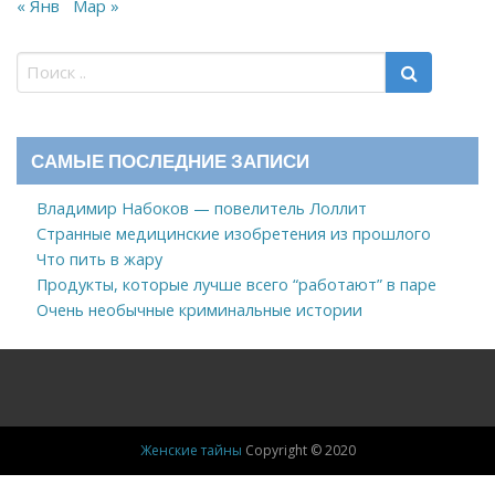
« Янв
Мар »
САМЫЕ ПОСЛЕДНИЕ ЗАПИСИ
Владимир Набоков — повелитель Лоллит
Странные медицинские изобретения из прошлого
Что пить в жару
Продукты, которые лучше всего “работают” в паре
Очень необычные криминальные истории
Женские тайны
Copyright © 2020
Новости
Знаменитости, ЖЗЛ
Здоровье
Дом
Мода