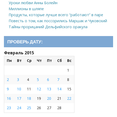
Уроки любви Анны Болейн
Миллионы в шляпе
Продукты, которые лучше всего “работают” в паре
Повесть о том, как поссорились Маршак и Чуковский
Тайны прорицаний Дельфийского оракула
ПРОВЕРЬ ДАТУ:
Февраль 2015
Пн
Вт
Ср
Чт
Пт
Сб
Вс
1
2
3
4
5
6
7
8
9
10
11
12
13
14
15
16
17
18
19
20
21
22
23
24
25
26
27
28