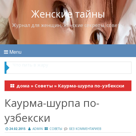
Женские тайны
Журнал для женщин, женские секреты, советы
Menu
Что пить в жару
дома
»
Советы
»
Каурма-шурпа по-узбекски
Каурма-шурпа по-
узбекски
24.02.2015
ADMIN
СОВЕТЫ
БЕЗ КОММЕНТАРИЕВ