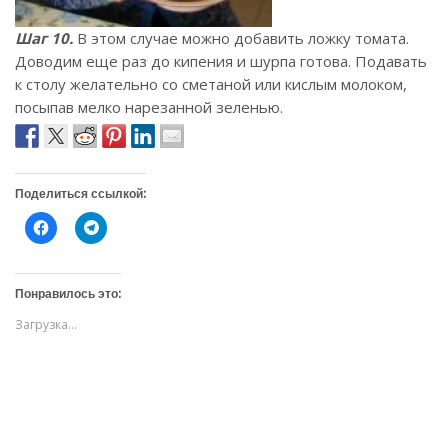
Шаг 10.
В этом случае можно добавить ложку томата.
Доводим еще раз до кипения и шурпа готова. Подавать
к столу желательно со сметаной или кислым молоком,
посыпав мелко нарезанной зеленью.
Поделиться ссылкой:
Н
Н
а
а
ж
ж
м
м
и
и
т
т
Понравилось это:
е
е
,
,
Загрузка...
ч
ч
т
т
о
о
б
б
ы
ы
о
п
т
о
к
д
р
е
ы
л