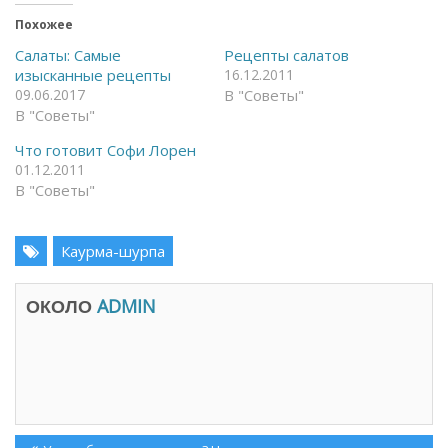
т
и
ь
т
Похожее
н
ь
а
с
Салаты: Самые
Рецепты салатов
F
я
изысканные рецепты
16.12.2011
a
в
c
T
09.06.2017
В "Советы"
e
e
В "Советы"
b
l
o
e
o
g
Что готовит Софи Лорен
k
r
(
a
01.12.2011
О
m
В "Советы"
т
(
к
О
р
т
ы
к
в
р
Каурма-шурпа
а
ы
е
в
т
а
с
е
ОКОЛО
ADMIN
я
т
в
с
н
я
о
в
в
н
о
о
м
в
о
о
к
м
н
о
е
к