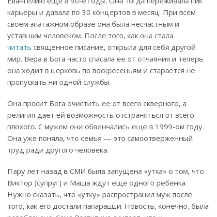
Евангелию еще в 90-е годы. Она тогда переживала пик
карьеры и давала по 30 концертов в месяц. При всем
своем эпатажном образе она была несчастным и
уставшим человеком. После того, как она стала
читать
священное писание, открыла для себя другой
мир. Вера в Бога часто спасала ее от отчаяния и теперь
она ходит в церковь по воскресеньям и старается не
пропускать ни одной службы.
Она просит Бога очистить ее от всего скверного, а
религия дает ей возможность отстраняться от всего
плохого. С мужем они обвенчались еще в 1999-ом году.
Она уже поняла, что семья — это самоотверженный
труд ради другого человека.
Пару лет назад в СМИ была запущена «утка» о том, что
Виктор (супруг) и Маша ждут еще одного ребенка.
Нужно сказать, что «утку» распространил муж после
того, как его достали папарацци. Новость, конечно, была