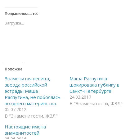
ж
ж
м
м
и
и
т
т
Понравилось это:
е
е
,
,
Загрузка...
ч
ч
т
т
о
о
б
б
ы
ы
о
п
т
о
к
д
р
е
ы
л
т
и
ь
т
Похожее
н
ь
а
с
Знаменитая певица,
Маша Распутина
F
я
звезда российской
шокировала публику в
a
в
c
T
эстрады Маша
Санкт-Петербурге
e
e
Распутина, не побоялась
24.03.2017
b
l
o
e
позднего материнства.
В "Знаменитости, ЖЗЛ"
o
g
05.07.2012
k
r
(
a
В "Знаменитости, ЖЗЛ"
О
m
т
(
к
О
Настоящие имена
р
т
знаменитостей
ы
к
в
р
05.06.2016