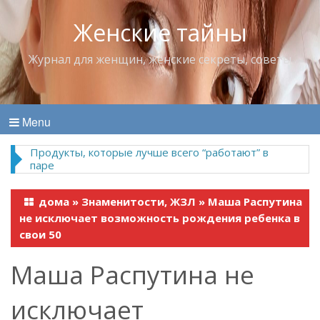
Женские тайны
Журнал для женщин, женские секреты, советы
Menu
Продукты, которые лучше всего “работают” в
паре
дома
»
Знаменитости, ЖЗЛ
»
Маша Распутина
не исключает возможность рождения ребенка в
свои 50
Маша Распутина не
исключает