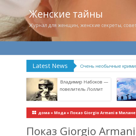
Женские тайны
Журнал для женщин, женские секреты, сове
Latest News
Владимир Набоков — по
Владимир Набоков —
повелитель Лоллит
дома
»
Мода
»
Показ Giorgio Armani в Милане
Показ Giorgio Arman