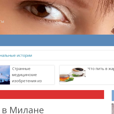
ты
велитель Лоллит
Странные
Что пить в жа
медицинские
изобретения из
прошлого
i в Милане