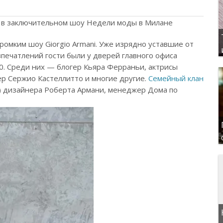
 в заключительном шоу Недели моды в Милане
омким шоу Giorgio Armani. Уже изрядно уставшие от
впечатлений гости были у дверей главного офиса
30. Среди них — блогер Кьяра Ферраньи, актрисы
р Сержио Кастеллитто и многие другие.
Семейный клан
) дизайнера Роберта Армани, менеджер Дома по