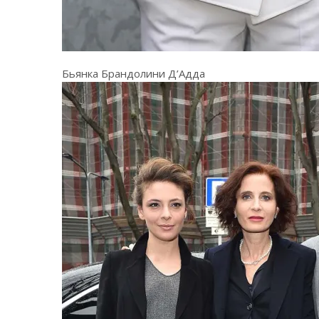
Бьянка Брандолини Д’Адда