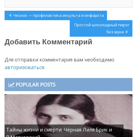
Навигация
Previous
Чеснок — профилактика инсульта и инфаркта
по
Post:
Next
Простой шоколадный пирог
записям
Post:
без муки
Добавить Комментарий
Для отправки комментария вам необходимо
авторизоваться
.
POPULAR POSTS
Тайны жизни и смерти: Чёрная Лиля Брик и