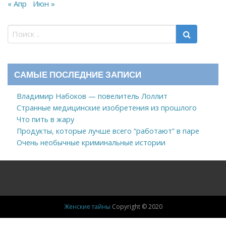
« Апр
Июн »
САМЫЕ ПОСЛЕДНИЕ ЗАПИСИ
Владимир Набоков — повелитель Лоллит
Странные медицинские изобретения из прошлого
Что пить в жару
Продукты, которые лучше всего “работают” в паре
Очень необычные криминальные истории
Женские тайны
Copyright © 2020
Новости
Знаменитости, ЖЗЛ
Здоровье
Дом
Мода