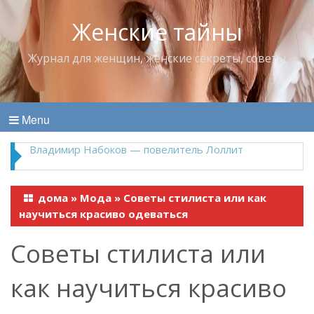
Женские тайны
Журнал для женщин, женские секреты, советы
Menu
Владимир Набоков — повелитель Лоллит
дома
»
Мода
»
Советы стилиста или как
научиться красиво одеваться
Советы стилиста или
как научиться красиво