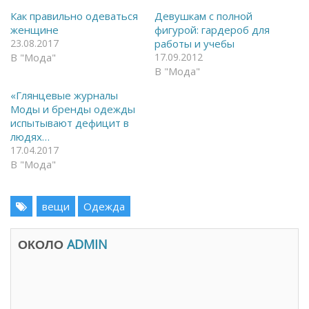
н
ь
а
с
Как правильно одеваться
Девушкам с полной
F
я
женщине
фигурой: гардероб для
a
в
c
T
23.08.2017
работы и учебы
e
e
В "Мода"
17.09.2012
b
l
o
e
В "Мода"
o
g
k
r
(
a
«Глянцевые журналы
О
m
Моды и бренды одежды
т
(
к
О
испытывают дефицит в
р
т
людях…
ы
к
в
р
17.04.2017
а
ы
В "Мода"
е
в
т
а
с
е
я
т
в
с
вещи
Одежда
н
я
о
в
в
н
о
о
ОКОЛО
ADMIN
м
в
о
о
к
м
н
о
е
к
)
н
е
)