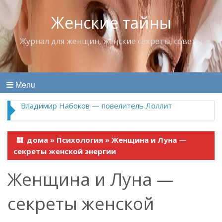
Женские тайны
Журнал для женщин, женские секреты, советы
Menu
Владимир Набоков — повелитель Лоллит
дома
»
Психология
»
Женщина и Луна —
секреты женской энергии
Женщина и Луна —
секреты женской