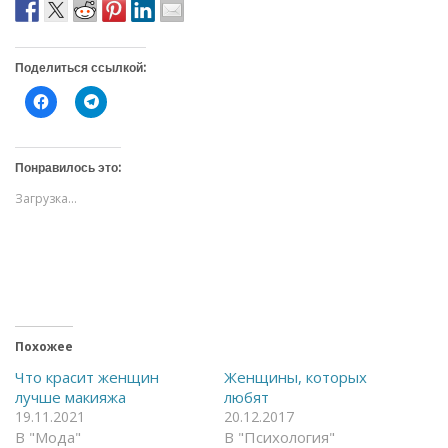
Поделиться ссылкой:
Н
Н
а
а
ж
ж
м
м
и
и
т
т
Понравилось это:
е
е
,
,
Загрузка...
ч
ч
т
т
о
о
б
б
ы
ы
о
п
т
о
к
д
р
е
ы
л
т
и
ь
т
Похожее
н
ь
а
с
Что красит женщин
Женщины, которых
F
я
лучше макияжа
любят
a
в
c
T
19.11.2021
20.12.2017
e
e
В "Мода"
В "Психология"
b
l