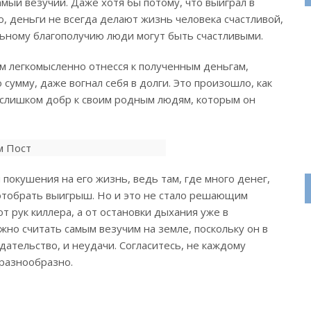
амый везучий. Даже хотя бы потому, что выиграл в
, деньги не всегда делают жизнь человека счастливой,
льному благополучию люди могут быть счастливыми.
м легкомысленно отнесся к полученным деньгам,
 сумму, даже вогнал себя в долги. Это произошло, как
л слишком добр к своим родным людям, которым он
покушения на его жизнь, ведь там, где много денег,
 отобрать выигрыш. Но и это не стало решающим
т рук киллера, а от остановки дыхания уже в
жно считать самым везучим на земле, поскольку он в
едательство, и неудачи. Согласитесь, не каждому
 разнообразно.