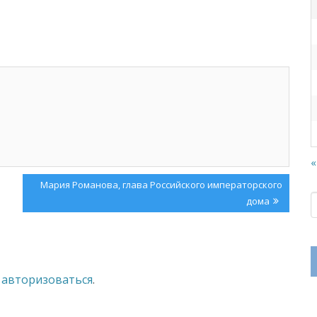
«
Next
Мария Романова, глава Российского императорского
Post:
дома
о
авторизоваться
.