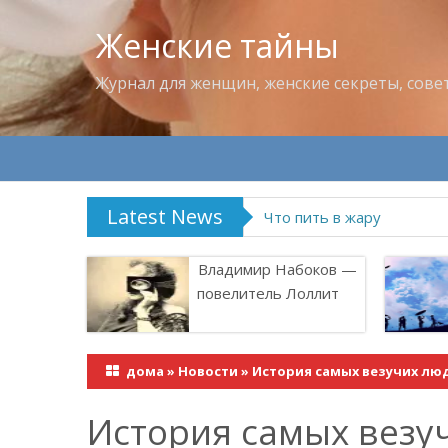
Женские тайны
Журнал для женщин, женские секреты, сове
Latest News
Что пить в жару
Владимир Набоков —
повелитель Лоллит
дома
»
Новости
»
История самых везучих лю
История самых везу