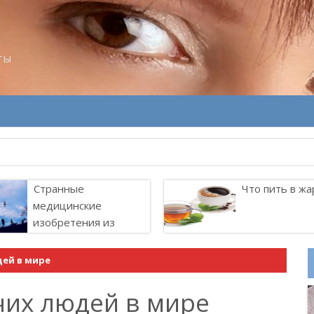
ты
Странные
Что пить в жа
медицинские
изобретения из
прошлого
дей в мире
чих людей в мире