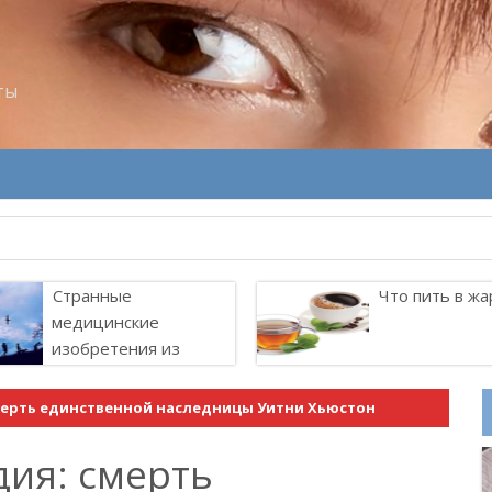
ты
Странные
Что пить в жа
медицинские
изобретения из
прошлого
мерть единственной наследницы Уитни Хьюстон
дия: смерть