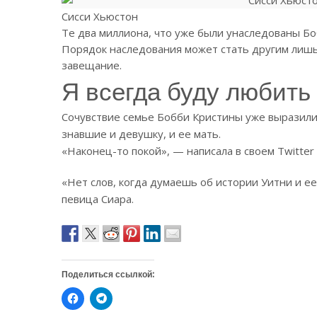
Сисси Хьюстон
Те два миллиона, что уже были унаследованы Бо
Порядок наследования может стать другим лишь 
завещание.
Я всегда буду любить
Сочувствие семье Бобби Кристины уже выразили
знавшие и девушку, и ее мать.
«Наконец-то покой», — написала в своем Twitte
«Нет слов, когда думаешь об истории Уитни и е
певица Сиара.
Поделиться ссылкой:
Н
Н
а
а
ж
ж