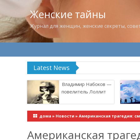
Женские тайны
Журнал для женщин, женские секреты, сове
Latest News
Что пить в жару
Владимир Набоков —
повелитель Лоллит
дома
»
Новости
»
Американская трагедия: с
Американская траге