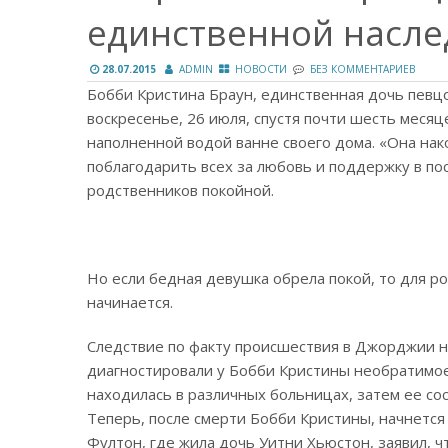
единственной насле
28.07.2015
ADMIN
НОВОСТИ
БЕЗ КОММЕНТАРИЕВ
Бобби Кристина Браун, единственная дочь певц
воскресенье, 26 июля, спустя почти шесть месяц
наполненной водой ванне своего дома. «Она нак
поблагодарить всех за любовь и поддержку в по
родственников покойной.
Но если бедная девушка обрела покой, то для р
начинается.
Следствие по факту происшествия в Джорджии на
диагностировали у Бобби Кристины необратимое
находилась в различных больницах, затем ее со
Теперь, после смерти Бобби Кристины, начнется
Фултон, где жила дочь Уитни Хьюстон, заявил, 