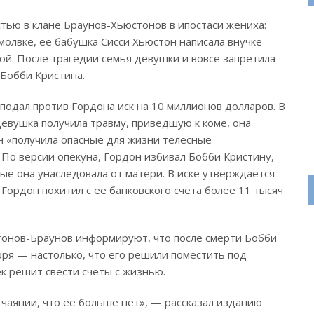
тью в клане Браунов-Хьюстонов в ипостаси жениха:
молвке, ее бабушка Сисси Хьюстон написала внучке
ой. После трагедии семья девушки и вовсе запретила
 Бобби Кристина.
подал против Гордона иск на 10 миллионов долларов. В
девушка получила травму, приведшую к коме, она
н «получила опасные для жизни телесные
По версии опекуна, Гордон избивал Бобби Кристину,
ые она унаследовала от матери. В иске утверждается
, Гордон похитил с ее банковского счета более 11 тысяч
стонов-Браунов информируют, что после смерти Бобби
оря — настолько, что его решили поместить под
к решит свести счеты с жизнью.
чаянии, что ее больше нет», — рассказал изданию