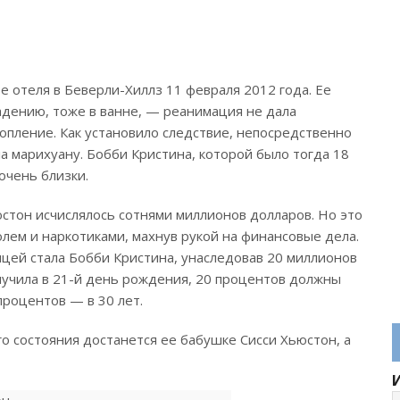
е отеля в Беверли-Хиллз 11 февраля 2012 года. Ее
дению, тоже в ванне, — реанимация не дала
опление. Как установило следствие, непосредственно
а марихуану. Бобби Кристина, которой было тогда 18
очень близки.
стон исчислялось сотнями миллионов долларов. Но это
голем и наркотиками, махнув рукой на финансовые дела.
цей стала Бобби Кристина, унаследовав 20 миллионов
лучила в 21-й день рождения, 20 процентов должны
процентов — в 30 лет.
о состояния достанется ее бабушке Сисси Хьюстон, а