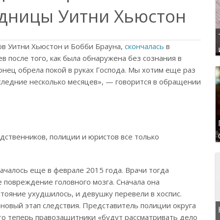
дницы Уитни Хьюстон
ов Уитни Хьюстон и Бобби Брауна,
скончалась
в
ев после того, как была обнаружена без сознания в
онец обрела покой в руках Господа. Мы хотим еще раз
следние несколько месяцев», — говорится в обращении
одственников, полиции и юристов все только
чалось еще в феврале 2015 года. Врачи тогда
 повреждение головного мозга. Сначала она
стояние ухудшилось, и девушку перевели в хоспис.
 новый этап следствия. Представитель полиции округа
что теперь правозащитники «будут рассматривать дело