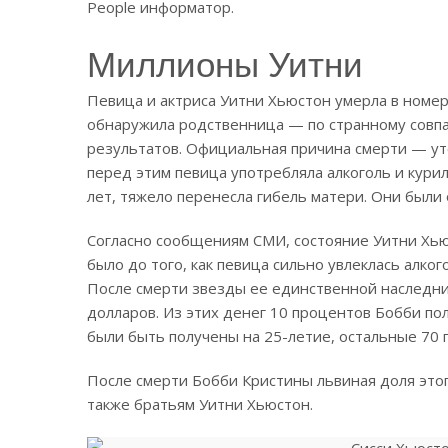
People информатор.
Миллионы Уитни
Певица и актриса Уитни Хьюстон умерла в номер
обнаружила родственница — по странному совпа
результатов. Официальная причина смерти — ут
перед этим певица употребляла алкоголь и курил
лет, тяжело перенесла гибель матери. Они были 
Согласно сообщениям СМИ, состояние Уитни Хью
было до того, как певица сильно увлеклась алко
После смерти звезды ее единственной наследни
долларов. Из этих денег 10 процентов Бобби по
были быть получены на 25-летие, остальные 70 
После смерти Бобби Кристины львиная доля этог
также братьям Уитни Хьюстон.