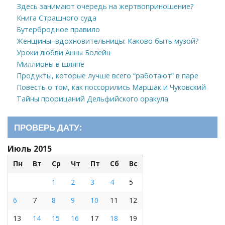
Здесь занимают очередь на жертвоприношение?
Книга Страшного суда
Бутербродное правило
Женщины–вдохновительницы: Каково быть музой?
Уроки любви Анны Болейн
Миллионы в шляпе
Продукты, которые лучше всего “работают” в паре
Повесть о том, как поссорились Маршак и Чуковский
Тайны прорицаний Дельфийского оракула
ПРОВЕРЬ ДАТУ:
Июль 2015
Пн
Вт
Ср
Чт
Пт
Сб
Вс
1
2
3
4
5
6
7
8
9
10
11
12
13
14
15
16
17
18
19