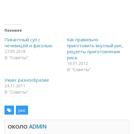
ы
ы
о
п
т
о
к
д
р
е
ы
л
т
и
ь
т
Похожее
н
ь
а
с
Пикантный суп с
Как правильно
F
я
чечевицей и фасолью
приготовить вкусный рис,
a
в
c
T
27.05.2018
рецепты приготовления
e
e
В "Советы"
риса.
b
l
o
e
18.01.2012
o
g
k
r
В "Советы"
(
a
О
m
Ужин: разнообразие
т
(
к
О
24.11.2011
р
т
В "Советы"
ы
к
в
р
а
ы
е
в
т
а
рис
с
е
я
т
в
с
н
я
ОКОЛО
ADMIN
о
в
в
н