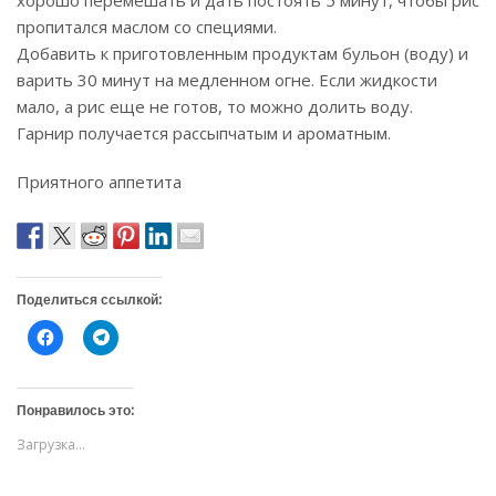
хорошо перемешать и дать постоять 5 минут, чтобы рис
пропитался маслом со специями.
Добавить к приготовленным продуктам бульон (воду) и
варить 30 минут на медленном огне. Если жидкости
мало, а рис еще не готов, то можно долить воду.
Гарнир получается рассыпчатым и ароматным.
Приятного аппетита
Поделиться ссылкой:
Н
Н
а
а
ж
ж
м
м
и
и
т
т
Понравилось это:
е
е
,
,
Загрузка...
ч
ч
т
т
о
о
б
б