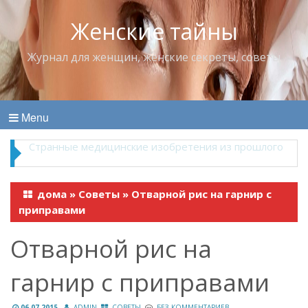
Женские тайны
Журнал для женщин, женские секреты, советы
Menu
Что пить в жару
дома
»
Советы
»
Отварной рис на гарнир с
приправами
Отварной рис на
гарнир с приправами
06.07.2015
ADMIN
СОВЕТЫ
БЕЗ КОММЕНТАРИЕВ