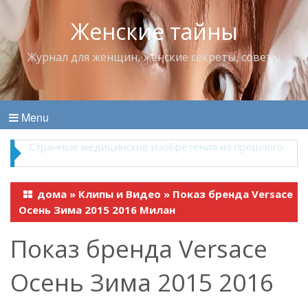
Женские тайны
Журнал для женщин, женские секреты, советы
Menu
Что пить в жару
дома
»
Клипы и Видео
»
Показ бренда Versace
Осень Зима 2015 2016 Милан
Показ бренда Versace
Осень Зима 2015 2016