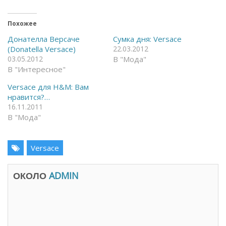
р
е
ы
л
т
и
ь
т
Похожее
н
ь
а
с
Донателла Версаче
Сумка дня: Versace
F
я
(Donatella Versace)
22.03.2012
a
в
c
T
03.05.2012
В "Мода"
e
e
В "Интересное"
b
l
o
e
o
g
Versace для H&M: Вам
k
r
(
a
нравится?…
О
m
16.11.2011
т
(
к
О
В "Мода"
р
т
ы
к
в
р
а
ы
Versace
е
в
т
а
с
е
я
т
ОКОЛО
в
ADMIN
с
н
я
о
в
в
н
о
о
м
в
о
о
к
м