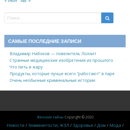
« Июн
Авг »
САМЫЕ ПОСЛЕДНИЕ ЗАПИСИ
Владимир Набоков — повелитель Лоллит
Странные медицинские изобретения из прошлого
Что пить в жару
Продукты, которые лучше всего “работают” в паре
Очень необычные криминальные истории
Женские тайны
Copyright © 2020
Новости
Знаменитости, ЖЗЛ
Здоровье
Дом
Мода