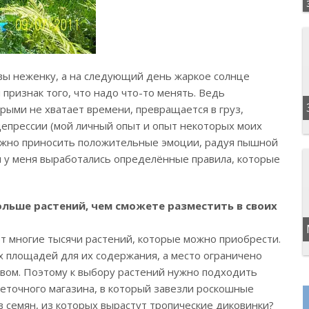
вы неженку, а на следующий день жаркое солнце
признак того, что надо что-то менять. Ведь
рыми не хватает времени, превращается в груз,
депрессии (мой личный опыт и опыт некоторых моих
олжно приносить положительные эмоции, радуя пышной
 у меня выработались определённые правила, которые
ольше растений, чем сможете разместить в своих
т многие тысячи растений, которые можно приобрести.
х площадей для их содержания, а место ограничено
вом. Поэтому к выбору растений нужно подходить
еточного магазина, в который завезли роскошные
в семян, из которых вырастут тропические диковинки?