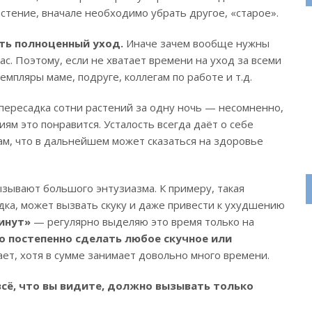
стение, вначале необходимо убрать другое, «старое».
ть полноценный уход.
Иначе зачем вообще нужны
с. Поэтому, если не хватает времени на уход за всеми
мпляры маме, подруге, коллегам по работе и т.д.
пересадка сотни растений за одну ночь — несомненно,
иям это понравится. Усталость всегда даёт о себе
ам, что в дальнейшем может сказаться на здоровье
ызывают большого энтузиазма. К примеру, такая
дка, может вызвать скуку и даже привести к ухудшению
инут»
— регулярно выделяю это время только на
 постепенно сделать любое скучное или
ает, хотя в сумме занимает довольно много времени.
всё, что вы видите, должно вызывать только