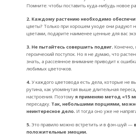
Помните: чтобы поставить куда-нибудь новое ра
2.
Каждому растению необходимо обеспечи
цветы? Только при хорошем уходе они радуют на
цветами, подарите наименее ценные для вас экзе
3. Не пытайтесь совершить подвиг.
Конечно, 
героический поступок. Но я не думаю, что растен
знать, а рассеянное внимание приводит к ошибк
любимых цветочков.
4.
У каждого цветовода есть дела, которые не в
рутина, как упомянутая выше длительная переса
настроения. Поэтому
я применяю метод «15 м
пересадку.
Так, небольшими порциями, можно
неинтересное дело.
И тогда оно уже не напряг
5.
Это правило можно встретить и в фэн-шуй —
положительные эмоции.