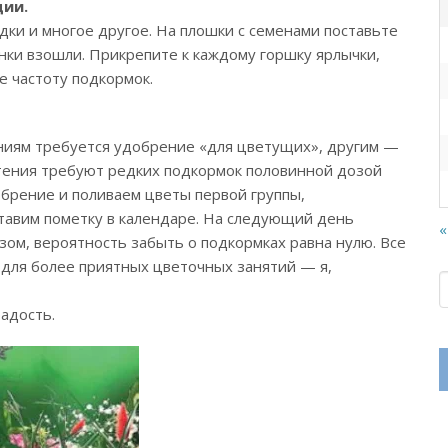
ции.
дки и многое другое. На плошки с семенами поставьте
инки взошли. Прикрепите к каждому горшку ярлычки,
е частоту подкормок.
ениям требуется удобрение «для цветущих», другим —
тения требуют редких подкормок половинной дозой
обрение и поливаем цветы первой группы,
; ставим пометку в календаре. На следующий день
«
зом, вероятность забыть о подкормках равна нулю. Все
 для более приятных цветочных занятий — я,
радость.