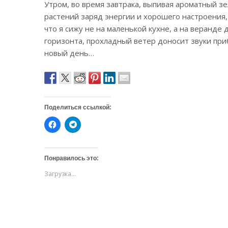
Утром, во время завтрака, выпивая ароматный зе
растений заряд энергии и хорошего настроения, 
что я сижу не на маленькой кухне, а на веранде 
горизонта, прохладный ветер доносит звуки приб
новый день…
Поделиться ссылкой:
Н
Н
а
а
ж
ж
м
м
и
и
т
т
Понравилось это:
е
е
,
,
Загрузка...
ч
ч
т
т
о
о
б
б
ы
ы
о
п
т
о
к
д