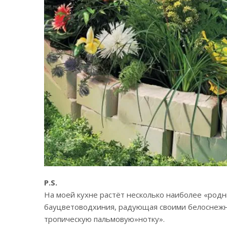
P.S.
На моей кухне растёт несколько наиболее «родн
бауцветоводхиния, радующая своими белоснежн
тропическую пальмовую»нотку».