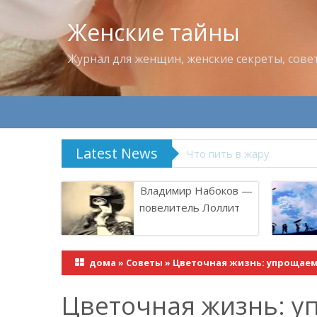
Женские тайны
Журнал для женщин, женские секреты, сове
Latest News
Что пить в жару
Владимир Набоков —
повелитель Лоллит
дома
»
Советы
»
Цветочная жизнь: упрощаем
Цветочная жизнь: у