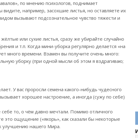
авалов», по мнению психологов, поднимает
ы видите, например, засохшие листья, но оставляете их
 видом вызывают подсознательное чувство тяжести и
жёлтые или сухие листья, сразу же убирайте случайно
ения и т.п. Когда мини-уборка регулярно делается «на
бует много времени. Взамен вы получите очень много:
альную уборку (при одной мысли об этом я вздрагиваю;
елает. У вас проросли семена какого-нибудь чудесного
вызывает хорошее настроение, а иногда (сужу по себе)
 себе то, о чём давно мечтали. Помимо отличного
те это ощущение («якорь», как сказали бы некоторые
 к улучшению нашего Мира.