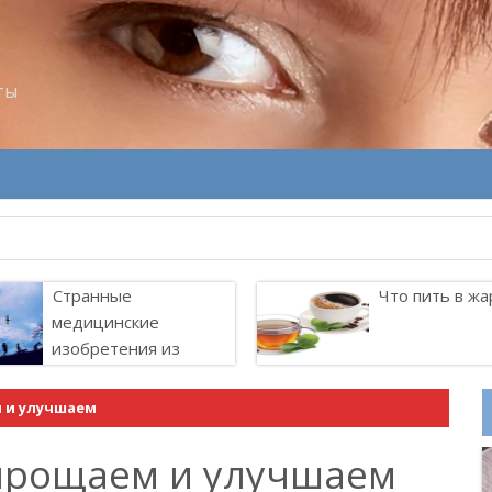
ты
Странные
Что пить в жа
медицинские
изобретения из
прошлого
 и улучшаем
прощаем и улучшаем