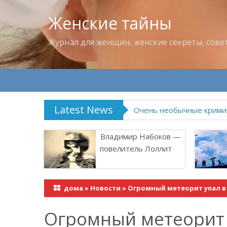
Женские тайны
Журнал для женщин, женские секреты, сове
Latest News
Владимир Набоков — по
Владимир Набоков —
повелитель Лоллит
дома
»
Новости
»
Огромный метеорит упал в 
Огромный метеорит у