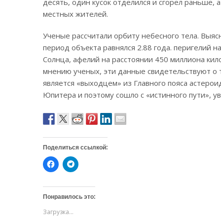
десять, один кусок отделился и сгорел раньше, а
местных жителей.
Ученые рассчитали орбиту небесного тела. Выяс
период объекта равнялся 2.88 года. перигелий 
Солнца, афелий на расстоянии 450 миллиона кил
мнению ученых, эти данные свидетельствуют о т
является «выходцем» из Главного пояса астероид
Юпитера и поэтому сошло с «истинного пути», у
Поделиться ссылкой:
Н
Н
а
а
ж
ж
м
м
и
и
т
т
Понравилось это:
е
е
,
,
Загрузка...
ч
ч
т
т