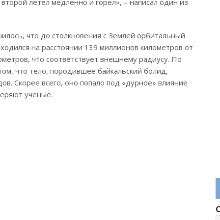
 второй летел медленно и горел», – написал один из
нилось, что до столкновения с Землей орбитальный
находился на расстоянии 139 миллионов километров от
ометров, что соответствует внешнему радиусу. По
ом, что тело, породившее байкальский болид,
ов. Скорее всего, оно попало под «дурное» влияние
веряют ученые.