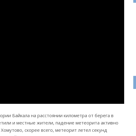
ории Байкала на расстоянии километра от берега в
етили и местные жители, падение метеорита активно
Хомутово, скорее всего, метеорит летел секунд