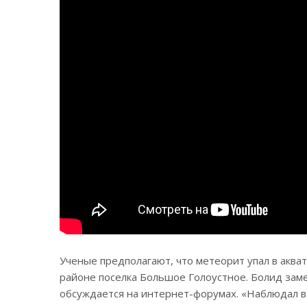
Ученые предполагают, что метеорит упал в акват
районе поселка Большое Голоустное. Болид зам
обсуждается на интернет-форумах. «Наблюдал в 