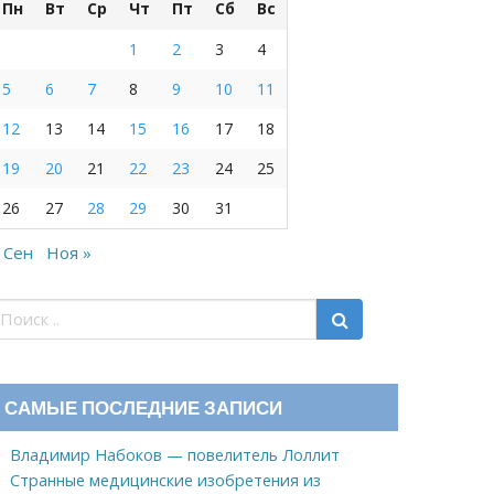
Пн
Вт
Ср
Чт
Пт
Сб
Вс
1
2
3
4
5
6
7
8
9
10
11
12
13
14
15
16
17
18
19
20
21
22
23
24
25
26
27
28
29
30
31
 Сен
Ноя »
САМЫЕ ПОСЛЕДНИЕ ЗАПИСИ
Владимир Набоков — повелитель Лоллит
Странные медицинские изобретения из