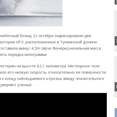
, небесный болид 22 октября зафиксировали две
атории ИГУ, расположенные в Тункинской долине.
оставила минус 4,5m (ярче Венеры),начальная масса
лять порядка килограмма.
 потерян на высоте 62,1 километра. Метеорное тело
ило его низкую скорость относительно ее поверхности:
а к концу наблюдаемого отрезка, ввиду значительного
– уверяют ученые.