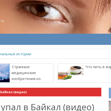
ты
велитель Лоллит
Странные
Что пить в жа
медицинские
изобретения из
прошлого
Байкал (видео)
пал в Байкал (видео)