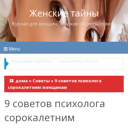
Женские тайны
Журнал для женщин, женские секреты, советы
Menu
Владимир Набоков — повелитель Лоллит
дома
»
Советы
»
9 советов психолога
сорокалетним женщинам
9 советов психолога
сорокалетним