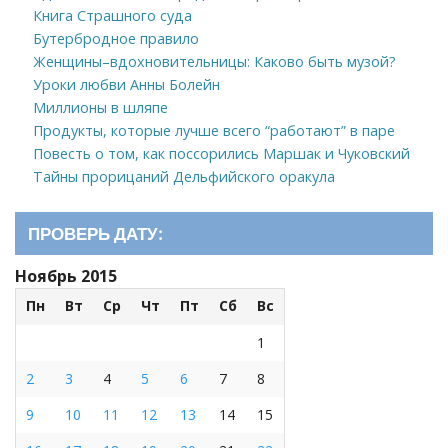
Книга Страшного суда
Бутербродное правило
Женщины–вдохновительницы: Каково быть музой?
Уроки любви Анны Болейн
Миллионы в шляпе
Продукты, которые лучше всего “работают” в паре
Повесть о том, как поссорились Маршак и Чуковский
Тайны прорицаний Дельфийского оракула
ПРОВЕРЬ ДАТУ:
Ноябрь 2015
Пн
Вт
Ср
Чт
Пт
Сб
Вс
1
2
3
4
5
6
7
8
9
10
11
12
13
14
15