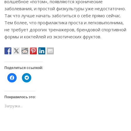
волшебное «потом», появляются хронические
заболевания, и простой физкультуры уже недостаточно.
Так что лучше начать заботиться о себе прямо сейчас.
Тем более, что профилактика проста и легковыполнима,
не требует дорогих тренажеров, брендовой спортивной
формы и коктейлей из экзотических фруктов.
Поделиться ссылкой:
Н
Н
а
а
ж
ж
м
м
и
и
т
т
Понравилось это:
е
е
,
,
Загрузка...
ч
ч
т
т
о
о
б
б
ы
ы
о
п
т
о