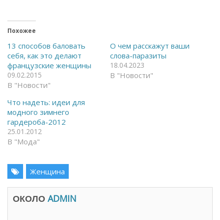
к
д
р
е
ы
л
т
и
ь
т
Похожее
н
ь
а
с
13 способов баловать
О чем расскажут ваши
F
я
себя, как это делают
слова-паразиты
a
в
c
T
французские женщины
18.04.2023
e
e
09.02.2015
В "Новости"
b
l
o
e
В "Новости"
o
g
k
r
(
a
Что надеть: идеи для
О
m
модного зимнего
т
(
к
О
гардероба-2012
р
т
25.01.2012
ы
к
в
р
В "Мода"
а
ы
е
в
т
а
с
е
я
Женщина
т
в
с
н
я
о
в
в
н
ОКОЛО
ADMIN
о
о
м
в
о
о