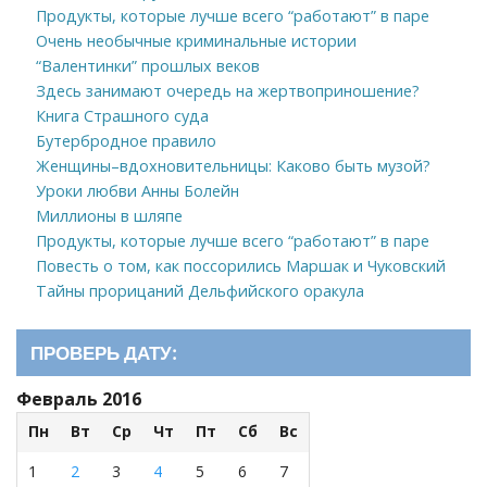
Продукты, которые лучше всего “работают” в паре
Очень необычные криминальные истории
“Валентинки” прошлых веков
Здесь занимают очередь на жертвоприношение?
Книга Страшного суда
Бутербродное правило
Женщины–вдохновительницы: Каково быть музой?
Уроки любви Анны Болейн
Миллионы в шляпе
Продукты, которые лучше всего “работают” в паре
Повесть о том, как поссорились Маршак и Чуковский
Тайны прорицаний Дельфийского оракула
ПРОВЕРЬ ДАТУ:
Февраль 2016
Пн
Вт
Ср
Чт
Пт
Сб
Вс
1
2
3
4
5
6
7