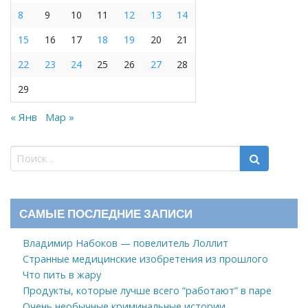
8
9
10
11
12
13
14
15
16
17
18
19
20
21
22
23
24
25
26
27
28
29
« Янв
Мар »
САМЫЕ ПОСЛЕДНИЕ ЗАПИСИ
Владимир Набоков — повелитель Лоллит
Странные медицинские изобретения из прошлого
Что пить в жару
Продукты, которые лучше всего “работают” в паре
Очень необычные криминальные истории