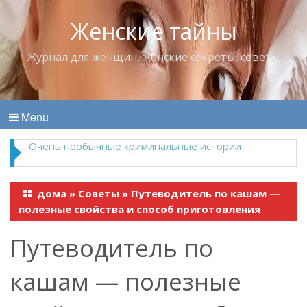
Женские тайны
Журнал для женщин, женские секреты, советы
Menu
Владимир Набоков — повелитель Лоллит
дома
»
Советы
»
Путеводитель по кашам —
полезные свойства и способ приготовления
Путеводитель по
кашам — полезные