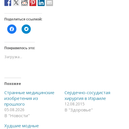
Поделиться ссылкой:
Н
Н
а
а
ж
ж
м
м
и
и
т
т
Понравилось это:
е
е
,
,
Загрузка...
ч
ч
т
т
о
о
б
б
ы
ы
о
п
т
о
Похожее
к
д
р
е
ы
л
Странные медицинские
Сердечно-сосудистая
т
и
изобретения из
хирургия в Израиле
ь
т
н
ь
прошлого
12.08.2015
а
с
05.08.2026
В "Здоровье"
F
я
a
в
В "Новости"
c
T
e
e
Худшие модные
b
l