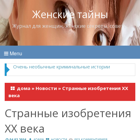
Женские тайны
Журнал для женщин, женские секреты, советы
Menu
Очень необычные криминальные истории
дома
»
Новости
»
Странные изобретения XX
века
Странные изобретения
XX века
04.02.2016
ADMIN
НОВОСТИ
БЕЗ КОММЕНТАРИЕВ