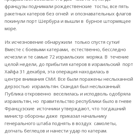
французы поднимали рождественские тосты, все пять
ракетных катеров без огней и опознавательных флагов
покинули порт Шербура и вышли в бурное штормящее
море.
Их исчезновение обнаружили только спустя сутки!
Вместе с боевыми катерами, естественно, бесследно
исчезли и те самые 72 израильских моряка. В течение
целой недели, до прибытия катеров в израильский порт
Хайфа 31 декабря, эта операция находилась в
центре внимания СМИ. Все были поражены неслыханной
дерзостью израильтян. Скандал был неслыханный:
Публика откровенно веселилась и исподволь одобряла
израильтян, но правительство республики было в гневе
Французские источники утверждают, что тогдашний
министр обороны даже приказал начальнику
генерального штаба поднять в воздух самолеты,
догнать беглецов и нанести удар по катерам.