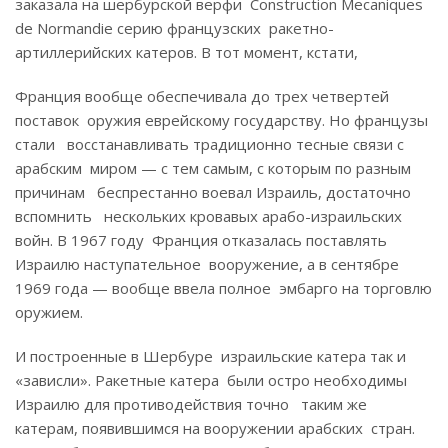
заказала на шербурской верфи Construction Mecaniques
de Normandie серию французских ракетно-
артиллерийских катеров. В тот момент, кстати,
Франция вообще обеспечивала до трех четвертей
поставок оружия еврейскому государству. Но французы
стали восстанавливать традиционно тесные связи с
арабским миром — с тем самым, с которым по разным
причинам беспрестанно воевал Израиль, достаточно
вспомнить нескольких кровавых арабо-израильских
войн. В 1967 году Франция отказалась поставлять
Израилю наступательное вооружение, а в сентябре
1969 года — вообще ввела полное эмбарго на торговлю
оружием.
И построенные в Шербуре израильские катера так и
«зависли». Ракетные катера были остро необходимы
Израилю для противодействия точно таким же
катерам, появившимся на вооружении арабских стран.