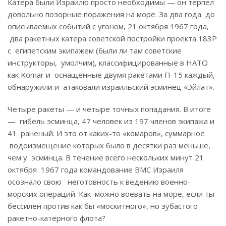
Катера были Израилю просто необходимы — он терпел
довольно позорные поражения на море. За два года до
описываемых событий с угоном, 21 октября 1967 года,
два ракетных катера советской постройки проекта 183Р
с египетским экипажем (были ли там советские
инструкторы, умолчим), классифицированные в НАТО
как Komar и оснащенные двумя ракетами П-15 каждый,
обнаружили и атаковали израильский эсминец «Эйлат».
Четыре ракеты — и четыре точных попадания. В итоге
— гибель эсминца, 47 человек из 197 членов экипажа и
41 раненый. И это от каких-то «комаров», суммарное
водоизмещение которых было в десятки раз меньше,
чем у эсминца. В течение всего нескольких минут 21
октября 1967 года командование ВМС Израиля
осознало свою неготовность к ведению военно-
морских операций. Как можно воевать на море, если ты
бессилен против как бы «москитного», но зубастого
ракетно-катерного флота?