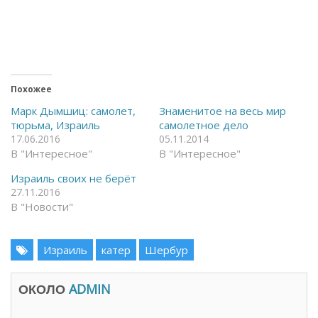
о
о
б
б
ы
ы
о
п
т
о
к
д
р
е
ы
л
т
и
ь
т
Похожее
н
ь
а
с
Марк Дымшиц: самолет,
Знаменитое на весь мир
F
я
тюрьма, Израиль
самолетное дело
a
в
c
T
17.06.2016
05.11.2014
e
e
В "Интересное"
В "Интересное"
b
l
o
e
o
g
Израиль своих не берёт
k
r
(
a
27.11.2016
О
m
В "Новости"
т
(
к
О
р
т
ы
к
в
р
Израиль
катер
Шербур
а
ы
е
в
т
а
с
е
ОКОЛО
ADMIN
я
т
в
с
н
я