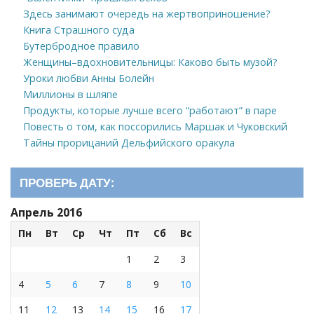
Здесь занимают очередь на жертвоприношение?
Книга Страшного суда
Бутербродное правило
Женщины–вдохновительницы: Каково быть музой?
Уроки любви Анны Болейн
Миллионы в шляпе
Продукты, которые лучше всего “работают” в паре
Повесть о том, как поссорились Маршак и Чуковский
Тайны прорицаний Дельфийского оракула
ПРОВЕРЬ ДАТУ:
Апрель 2016
Пн
Вт
Ср
Чт
Пт
Сб
Вс
1
2
3
4
5
6
7
8
9
10
11
12
13
14
15
16
17