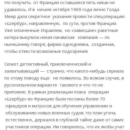
Но получить от Франции оставшиеся пять никак не
удавалось. И в начале октября 1969 года лично Голда
Меир дала секретное указание провести спецоперацию
«Шербур», направленную, по сути, против Франции.
Уже оплаченные Израилем, но «зависшие» ракетные
катера выкупила некая панамская компания — по
нынешнему говоря, фирма-однодневка, созданная,
чтобы отвести возможные подозрения.
Сюжет детективный, приключенческий и
захватывающий — странно, что какого-нибудь сериала
по этому поводу еще не появилось. Во всяком случае, в
русскоязычном варианте такового я что-то не
припомню. В рамках реализации плана операции
«Шербур» во Францию были посланы более 70
офицеров и матросов для обучения управлению и
обслуживанию новых военных судов. Но план угона,
естественно, держался в глубокой тайне даже от самих
участников операции. Им говорилось, что их якобы учат