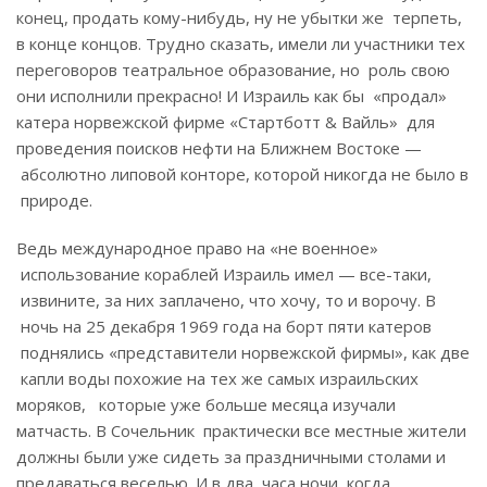
конец, продать кому-нибудь, ну не убытки же терпеть,
в конце концов. Трудно сказать, имели ли участники тех
переговоров театральное образование, но роль свою
они исполнили прекрасно! И Израиль как бы «продал»
катера норвежской фирме «Стартботт & Вайль» для
проведения поисков нефти на Ближнем Востоке —
абсолютно липовой конторе, которой никогда не было в
природе.
Ведь международное право на «не военное»
использование кораблей Израиль имел — все-таки,
извините, за них заплачено, что хочу, то и ворочу. В
ночь на 25 декабря 1969 года на борт пяти катеров
поднялись «представители норвежской фирмы», как две
капли воды похожие на тех же самых израильских
моряков, которые уже больше месяца изучали
матчасть. В Сочельник практически все местные жители
должны были уже сидеть за праздничными столами и
предаваться веселью. И в два часа ночи, когда