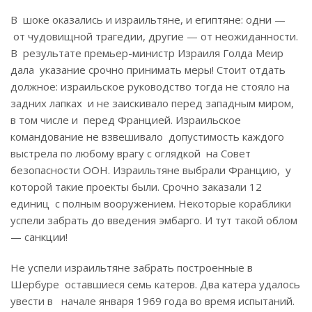
В шоке оказались и израильтяне, и египтяне: одни —
от чудовищной трагедии, другие — от неожиданности.
В результате премьер-министр Израиля Голда Меир
дала указание срочно принимать меры! Стоит отдать
должное: израильское руководство тогда не стояло на
задних лапках и не заискивало перед западным миром,
в том числе и перед Францией. Израильское
командование не взвешивало допустимость каждого
выстрела по любому врагу с оглядкой на Совет
безопасности ООН. Израильтяне выбрали Францию, у
которой такие проекты были. Срочно заказали 12
единиц с полным вооружением. Некоторые кораблики
успели забрать до введения эмбарго. И тут такой облом
— санкции!
Не успели израильтяне забрать построенные в
Шербуре оставшиеся семь катеров. Два катера удалось
увести в начале января 1969 года во время испытаний.