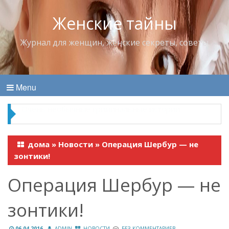
Женские тайны
Журнал для женщин, женские секреты, советы
Menu
Владимир Набоков — повелитель Лоллит
дома
»
Новости
»
Операция Шербур — не
зонтики!
Операция Шербур — не
зонтики!
06.04.2016
ADMIN
НОВОСТИ
БЕЗ КОММЕНТАРИЕВ