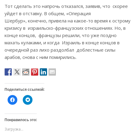
Тот сделать это напрочь отказался, заявив, что скорее
уйдет в отставку. В общем, «Операция
Шербур», конечно, привела на какое-то время к острому
кризису в израильско-французских отношениях. Но, в
конце концов, французы решили, что уже поздно
махать кулаками, и когда Израиль в конце концов в
очередной раз лихо раздолбал доблестные силы
арабов, снова с ним помирились.
Поделиться ссылкой:
Н
Н
а
а
ж
ж
м
м
и
и
т
т
Понравилось это:
е
е
,
,
Загрузка...
ч
ч
т
т