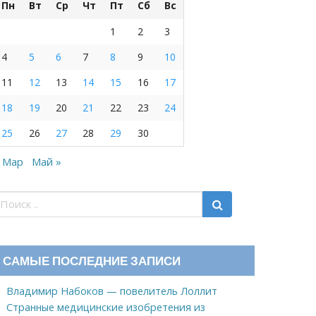
Пн
Вт
Ср
Чт
Пт
Сб
Вс
1
2
3
4
5
6
7
8
9
10
11
12
13
14
15
16
17
18
19
20
21
22
23
24
25
26
27
28
29
30
 Мар
Май »
САМЫЕ ПОСЛЕДНИЕ ЗАПИСИ
Владимир Набоков — повелитель Лоллит
Странные медицинские изобретения из