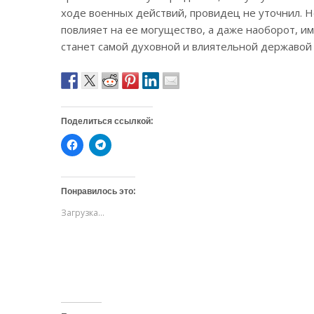
ходе военных действий, провидец не уточнил. Н
повлияет на ее могущество, а даже наоборот, им
станет самой духовной и влиятельной державой 
Поделиться ссылкой:
Н
Н
а
а
ж
ж
м
м
и
и
т
т
Понравилось это:
е
е
,
,
Загрузка...
ч
ч
т
т
о
о
б
б
ы
ы
о
п
т
о
к
д
р
е
ы
л
т
и