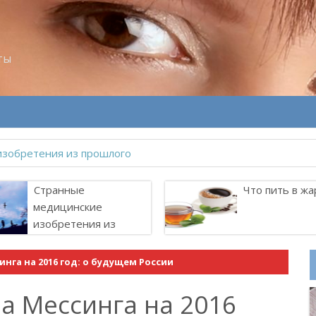
ты
Странные
Что пить в жа
медицинские
изобретения из
прошлого
нга на 2016 год: о будущем России
а Мессинга на 2016