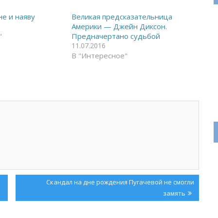
не и наяву
Великая предсказательница
Америки — Джейн Диксон.
"
Предначертано судьбой
11.07.2016
В "Интересное"
Next
Скандал на дне рождения Пугачевой не смогли
Post:
замять