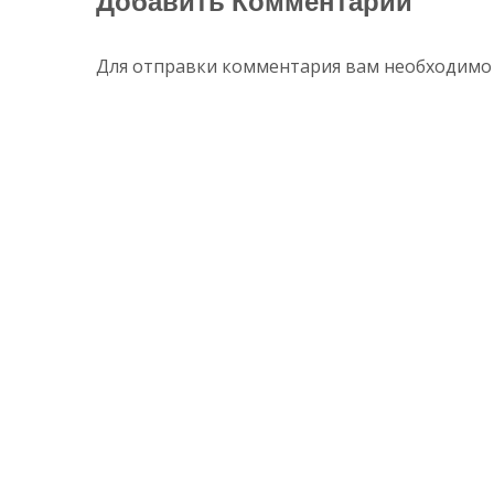
Добавить Комментарий
)
записям
Для отправки комментария вам необходим