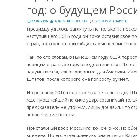
год: о будущем Росс
27.04.2016
ADMIN
НОВОСТИ
БЕЗ КОММЕНТАРИЕВ
Провидцу удалось заглянуть не только на нескол
наступившего 2016 года он тоже оставил свое по
стран, в которых произойдут самые весомые пе
Так, по его словам, в нынешнем году США перест
позиции страна, которую недооценивают. То есть
задумывается, как о сопернике для Америки. Им
Штатов, после которого она попросту рухнет.
Но роковым 2016 год окажется не только для Шт
ждет мощнейший по силе удар, сравнимый тольк
предсказатель не уточнил, лишь добавил, что 
человеческие потери.
Пристальный взор Мессинга, конечно же, не обо
времена. По его утверждению, она уступит Кита