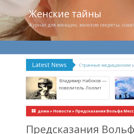
Женские тайны
Журнал для женщин, женские секреты, сове
Latest News
Что пить в жару
Владимир Набоков —
повелитель Лоллит
дома
»
Новости
»
Предсказания Вольфа Месси
Предсказания Вольф