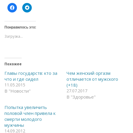
Н
Н
а
а
ж
ж
м
м
и
и
т
т
Понравилось это:
е
е
,
,
Загрузка...
ч
ч
т
т
о
о
б
б
ы
ы
о
п
т
о
Похожее
к
д
р
е
ы
л
Главы государств: кто за
Чем женский оргазм
т
и
что и где сидел
отличается от мужского
ь
т
н
ь
11.05.2015
(+18)
а
с
В "Новости"
27.07.2017
F
я
a
в
В "Здоровье"
c
T
e
e
Попытка увеличить
b
l
o
e
половой член привела к
o
g
смерти молодого
k
r
(
a
мужчины
О
m
т
(
14.09.2012