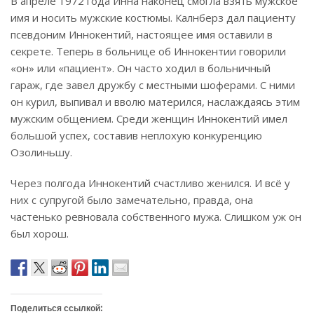
В апреле 1972 года Инна наконец смогла взять мужское
имя и носить мужские костюмы. Калнберз дал пациенту
псевдоним Иннокентий, настоящее имя оставили в
секрете. Теперь в больнице об Иннокентии говорили
«он» или «пациент». Он часто ходил в больничный
гараж, где завел дружбу с местными шоферами. С ними
он курил, выпивал и вволю матерился, наслаждаясь этим
мужским общением. Среди женщин Иннокентий имел
большой успех, составив неплохую конкуренцию
Озолиньшу.
Через полгода Иннокентий счастливо женился. И всё у
них с супругой было замечательно, правда, она
частенько ревновала собственного мужа. Слишком уж он
был хорош.
Поделиться ссылкой: