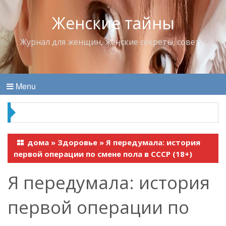
Женские тайны
Журнал для женщин, женские секреты, советы
Menu
Что пить в жару
дома
»
Здоровье
»
Я передумала: история
первой операции по смене пола в СССР (18+)
Я передумала: история
первой операции по