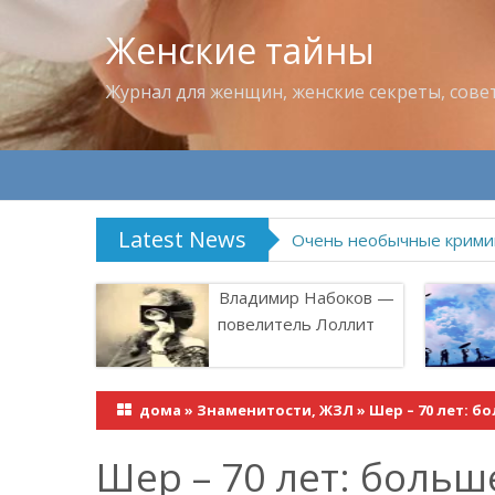
Женские тайны
Журнал для женщин, женские секреты, сове
Latest News
Очень необычные крими
Владимир Набоков —
повелитель Лоллит
дома
»
Знаменитости, ЖЗЛ
»
Шер – 70 лет: б
Шер – 70 лет: больш