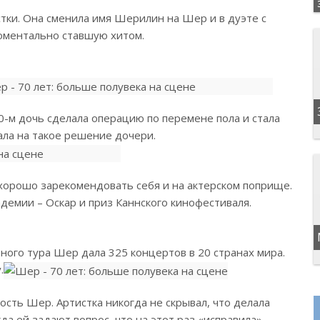
стки. Она сменила имя Шерилин на Шер и в дуэте с
моментально ставшую хитом.
0-м дочь сделала операцию по перемене пола и стала
ла на такое решение дочери.
орошо зарекомендовать себя и на актерском поприще.
демии – Оскар и приз Каннского кинофестиваля.
ного тура Шер дала 325 концертов в 20 странах мира.
.
сть Шер. Артистка никогда не скрывал, что делала
да ей задают вопрос, что на этот раз «исправила»