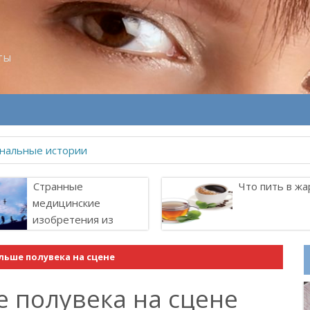
ты
нальные истории
Странные
Что пить в жа
медицинские
изобретения из
прошлого
ольше полувека на сцене
е полувека на сцене