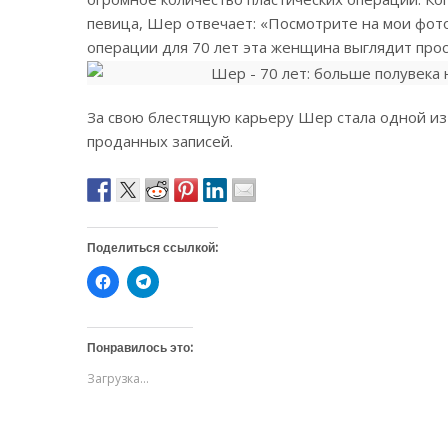
певица, Шер отвечает: «Посмотрите на мои фото 
операции для 70 лет эта женщина выглядит про
За свою блестящую карьеру Шер стала одной из
проданных записей.
Поделиться ссылкой:
Н
Н
а
а
ж
ж
м
м
и
и
т
т
Понравилось это:
е
е
,
,
Загрузка...
ч
ч
т
т
о
о
б
б
ы
ы
о
п