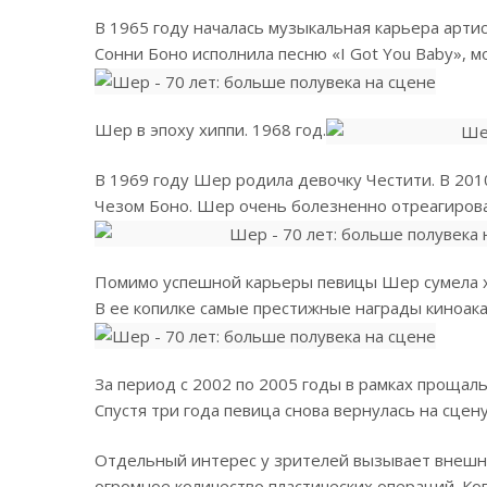
В 1965 году началась музыкальная карьера арти
Сонни Боно исполнила песню «I Got You Baby», 
Шер в эпоху хиппи. 1968 год.
В 1969 году Шер родила девочку Честити. В 201
Чезом Боно. Шер очень болезненно отреагирова
Помимо успешной карьеры певицы Шер сумела х
В ее копилке самые престижные награды киноака
За период с 2002 по 2005 годы в рамках прощаль
Спустя три года певица снова вернулась на сцену
Отдельный интерес у зрителей вызывает внешно
огромное количество пластических операций. Ког