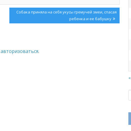
Next
Собака приняла на себя укусы гремучей змеи, спасая
Post:
ребенка и ее бабушку
о
авторизоваться
.
«