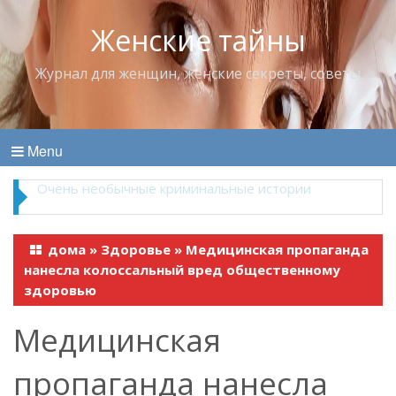
Женские тайны
Журнал для женщин, женские секреты, советы
Menu
Владимир Набоков — повелитель Лоллит
дома
»
Здоровье
»
Медицинская пропаганда
нанесла колоссальный вред общественному
здоровью
Медицинская
пропаганда нанесла