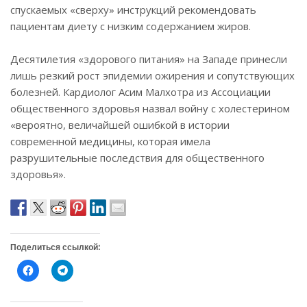
спускаемых «сверху» инструкций рекомендовать
пациентам диету с низким содержанием жиров.
Десятилетия «здорового питания» на Западе принесли
лишь резкий рост эпидемии ожирения и сопутствующих
болезней. Кардиолог Асим Малхотра из Ассоциации
общественного здоровья назвал войну с холестерином
«вероятно, величайшей ошибкой в истории
современной медицины, которая имела
разрушительные последствия для общественного
здоровья».
Поделиться ссылкой:
Н
Н
а
а
ж
ж
м
м
и
и