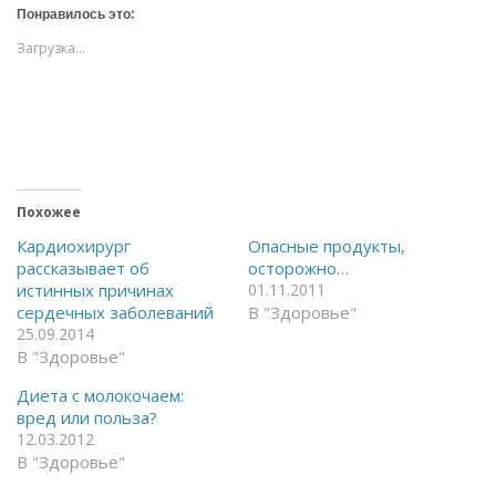
т
т
Понравилось это:
е
е
,
,
Загрузка...
ч
ч
т
т
о
о
б
б
ы
ы
о
п
т
о
к
д
р
е
ы
л
т
и
ь
т
Похожее
н
ь
а
с
Кардиохирург
Опасные продукты,
F
я
рассказывает об
осторожно…
a
в
c
T
истинных причинах
01.11.2011
e
e
сердечных заболеваний
В "Здоровье"
b
l
o
e
25.09.2014
o
g
В "Здоровье"
k
r
(
a
О
m
Диета с молокочаем:
т
(
к
О
вред или польза?
р
т
12.03.2012
ы
к
в
р
В "Здоровье"
а
ы
е
в