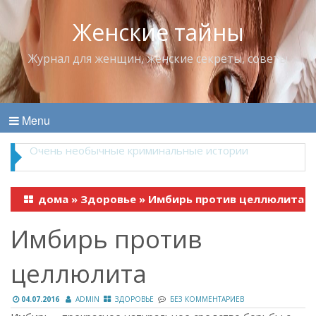
Женские тайны
Журнал для женщин, женские секреты, советы
Menu
Владимир Набоков — повелитель Лоллит
дома
»
Здоровье
»
Имбирь против целлюлита
Имбирь против
целлюлита
04.07.2016
ADMIN
ЗДОРОВЬЕ
БЕЗ КОММЕНТАРИЕВ