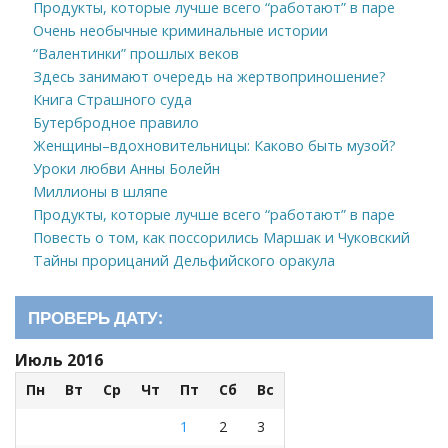
Продукты, которые лучше всего “работают” в паре
Очень необычные криминальные истории
“Валентинки” прошлых веков
Здесь занимают очередь на жертвоприношение?
Книга Страшного суда
Бутербродное правило
Женщины–вдохновительницы: Каково быть музой?
Уроки любви Анны Болейн
Миллионы в шляпе
Продукты, которые лучше всего “работают” в паре
Повесть о том, как поссорились Маршак и Чуковский
Тайны прорицаний Дельфийского оракула
ПРОВЕРЬ ДАТУ:
Июль 2016
Пн
Вт
Ср
Чт
Пт
Сб
Вс
1
2
3