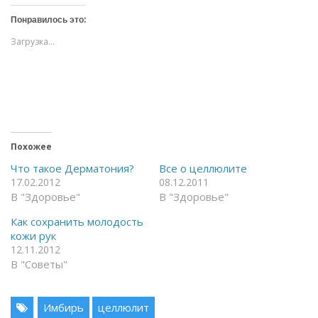
и
и
т
т
Понравилось это:
е
е
,
,
Загрузка...
ч
ч
т
т
о
о
б
б
ы
ы
о
п
т
о
к
д
р
е
ы
л
т
и
ь
т
Похожее
н
ь
а
с
Что такое Дерматония?
Все о целлюлите
F
я
17.02.2012
08.12.2011
a
в
c
T
В "Здоровье"
В "Здоровье"
e
e
b
l
o
e
Как сохранить молодость
o
g
кожи рук
k
r
(
a
12.11.2012
О
m
В "Советы"
т
(
к
О
р
т
ы
к
в
р
Имбирь
целлюлит
а
ы