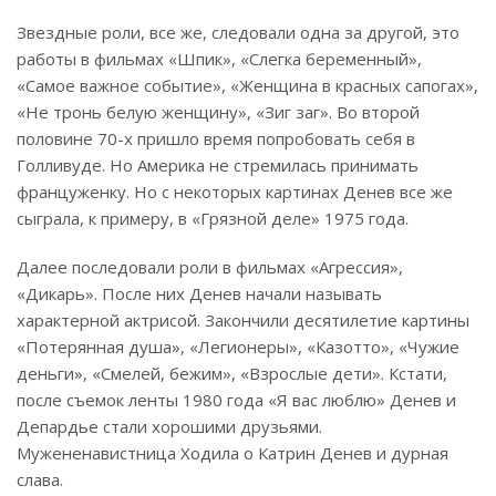
Звездные роли, все же, следовали одна за другой, это
работы в фильмах «Шпик», «Слегка беременный»,
«Самое важное событие», «Женщина в красных сапогах»,
«Не тронь белую женщину», «Зиг заг». Во второй
половине 70-х пришло время попробовать себя в
Голливуде. Но Америка не стремилась принимать
француженку. Но с некоторых картинах Денев все же
сыграла, к примеру, в «Грязной деле» 1975 года.
Далее последовали роли в фильмах «Агрессия»,
«Дикарь». После них Денев начали называть
характерной актрисой. Закончили десятилетие картины
«Потерянная душа», «Легионеры», «Казотто», «Чужие
деньги», «Смелей, бежим», «Взрослые дети». Кстати,
после съемок ленты 1980 года «Я вас люблю» Денев и
Депардье стали хорошими друзьями.
Мужененавистница Ходила о Катрин Денев и дурная
слава.