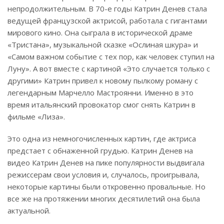
непродолжительным. В 70-е годы Катрин Денев стала
ведущей французской актрисой, работала с гигантами
мирового кино. Она сыграла в исторической драме
«Тристана», музыкальной сказке «Ослиная шкура» и
«Самом важном событие с тех пор, как человек ступил на
Луну». А вот вместе с картиной «Это случается только с
другими» Катрин привел к новому пылкому роману с
легендарным Марчелло Мастроянни. Именно в это
время итальянский провокатор смог снять Катрин в
фильме «Лиза».
Это одна из немногочисленных картин, где актриса
предстает с обнаженной грудью. Катрин Денев на
видео Катрин Денев на пике популярности выдвигала
режиссерам свои условия и, случалось, проигрывала,
некоторые картины были откровенно провальные. Но
все же на протяжении многих десятилетий она была
актуальной.