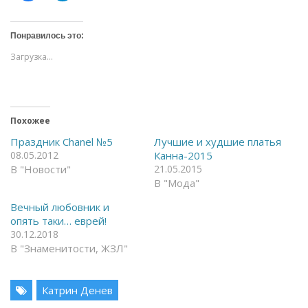
ж
ж
м
м
и
и
т
т
Понравилось это:
е
е
,
,
Загрузка...
ч
ч
т
т
о
о
б
б
ы
ы
о
п
т
о
Похожее
к
д
р
е
ы
л
Праздник Chanel №5
Лучшие и худшие платья
т
и
08.05.2012
Канна-2015
ь
т
н
ь
В "Новости"
21.05.2015
а
с
В "Мода"
F
я
a
в
c
T
Вечный любовник и
e
e
опять таки… еврей!
b
l
o
e
30.12.2018
o
g
В "Знаменитости, ЖЗЛ"
k
r
(
a
О
m
т
(
к
О
Катрин Денев
р
т
ы
к