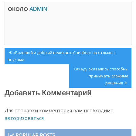
в
р
а
ы
ОКОЛО
ADMIN
е
в
т
а
с
е
я
т
в
с
н
я
о
в
в
н
о
о
м
в
о
о
Навигация
Previous
к
м
«Большой и добрый великан»: Спилберг на отдыхе с
н
о
по
Post:
внуками
е
к
)
н
записям
е
Next
Какаду оказались способны
)
Post:
принимать сложные
решения
Добавить Комментарий
Для отправки комментария вам необходимо
авторизоваться
.
POPULAR POSTS