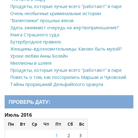
Продукты, которые лучше всего “работают” в паре
Очень необычные криминальные истории
“Валентинки” прошлых веков
Здесь занимают очередь на жертвоприношение?
Книга Страшного суда
Бутербродное правило
Женщины–вдохновительницы: Каково быть музой?
Уроки любви Анны Болейн
Миллионы в шляпе
Продукты, которые лучше всего “работают” в паре
Повесть о том, как поссорились Маршак и Чуковский
Тайны прорицаний Дельфийского оракула
ПРОВЕРЬ ДАТУ:
Июль 2016
Пн
Вт
Ср
Чт
Пт
Сб
Вс
1
2
3