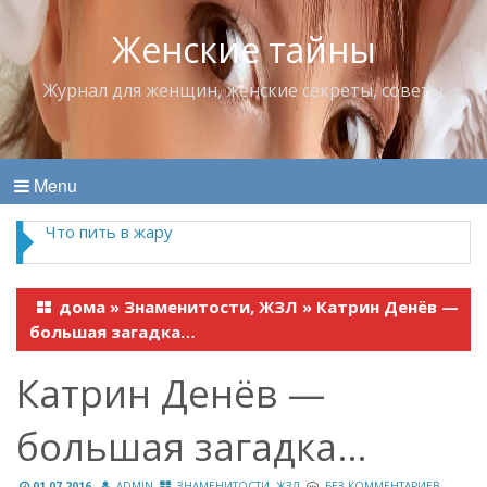
Женские тайны
Журнал для женщин, женские секреты, советы
Menu
Что пить в жару
дома
»
Знаменитости, ЖЗЛ
»
Катрин Денёв —
большая загадка…
Катрин Денёв —
большая загадка…
01.07.2016
ADMIN
ЗНАМЕНИТОСТИ, ЖЗЛ
БЕЗ КОММЕНТАРИЕВ