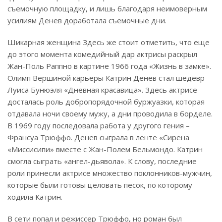
съемочную площадку, и лишь благодаря неимоверным
усилиям Денев доработала съемочные дни.
Шикарная женщина Здесь же стоит отметить, что еще
до этого момента комедийный дар актрисы раскрыл
Жан-Поль Раппно в картине 1966 года «Жизнь в замке».
Олимп Вершиной карьеры Катрин Денев стал шедевр
Луиса Бунюэля «Дневная красавица». Здесь актрисе
досталась роль добропорядочной буржуазки, которая
отдавала ночи своему мужу, а дни проводила в борделе.
В 1969 году последовала работа у другого гения –
Франсуа Трюффо. Денев сыграла в ленте «Сирена
«Миссисипи» вместе с Жан-Полем Бельмондо. Катрин
смогла сыграть «ангел-дьявола». К слову, последние
роли принесли актрисе множество поклонников-мужчин,
которые были готовы целовать песок, по которому
ходила Катрин.
В сети попал и режиссер Трюффо, но роман был