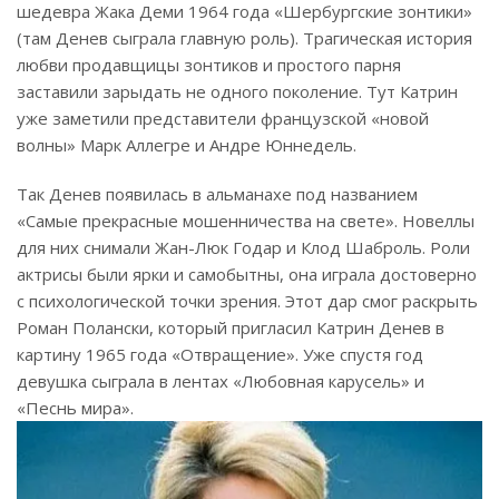
шедевра Жака Деми 1964 года «Шербургские зонтики»
(там Денев сыграла главную роль). Трагическая история
любви продавщицы зонтиков и простого парня
заставили зарыдать не одного поколение. Тут Катрин
уже заметили представители французской «новой
волны» Марк Аллегре и Андре Юннедель.
Так Денев появилась в альманахе под названием
«Самые прекрасные мошенничества на свете». Новеллы
для них снимали Жан-Люк Годар и Клод Шаброль. Роли
актрисы были ярки и самобытны, она играла достоверно
с психологической точки зрения. Этот дар смог раскрыть
Роман Полански, который пригласил Катрин Денев в
картину 1965 года «Отвращение». Уже спустя год
девушка сыграла в лентах «Любовная карусель» и
«Песнь мира».