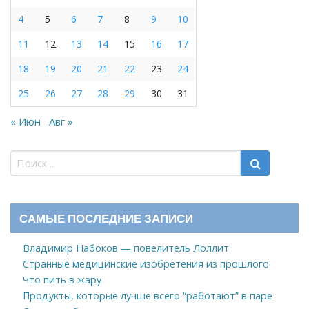
4
5
6
7
8
9
10
11
12
13
14
15
16
17
18
19
20
21
22
23
24
25
26
27
28
29
30
31
« Июн
Авг »
САМЫЕ ПОСЛЕДНИЕ ЗАПИСИ
Владимир Набоков — повелитель Лоллит
Странные медицинские изобретения из прошлого
Что пить в жару
Продукты, которые лучше всего “работают” в паре