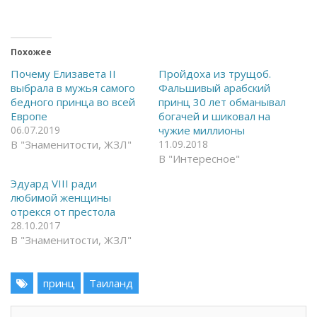
т
о
к
д
р
е
ы
л
т
и
ь
т
Похожее
н
ь
а
с
Почему Елизавета II
Пройдоха из трущоб.
F
я
выбрала в мужья самого
Фальшивый арабский
a
в
c
T
бедного принца во всей
принц 30 лет обманывал
e
e
Европе
богачей и шиковал на
b
l
o
e
06.07.2019
чужие миллионы
o
g
В "Знаменитости, ЖЗЛ"
k
r
11.09.2018
(
a
В "Интересное"
О
m
т
(
к
О
Эдуард VIII ради
р
т
любимой женщины
ы
к
в
р
отрекся от престола
а
ы
28.10.2017
е
в
т
а
В "Знаменитости, ЖЗЛ"
с
е
я
т
в
с
н
я
о
в
принц
Таиланд
в
н
о
о
м
в