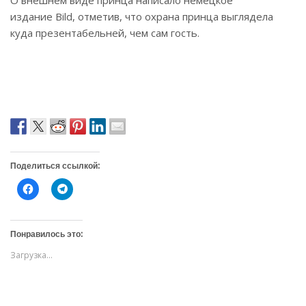
О внешнем виде принца написало немецкое
издание Bild, отметив, что охрана принца выглядела
куда презентабельней, чем сам гость.
Поделиться ссылкой:
Н
Н
а
а
ж
ж
м
м
и
и
т
т
Понравилось это:
е
е
,
,
Загрузка...
ч
ч
т
т
о
о
б
б
ы
ы
о
п