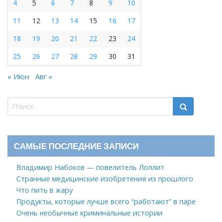
4
5
6
7
8
9
10
11
12
13
14
15
16
17
18
19
20
21
22
23
24
25
26
27
28
29
30
31
« Июн
Авг »
САМЫЕ ПОСЛЕДНИЕ ЗАПИСИ
Владимир Набоков — повелитель Лоллит
Странные медицинские изобретения из прошлого
Что пить в жару
Продукты, которые лучше всего “работают” в паре
Очень необычные криминальные истории