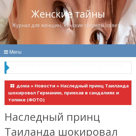
Женские тайны
Журнал для женщин, женские секреты, советы
Menu
Что пить в жару
дома
»
Новости
»
Наследный принц Таиланда
шокировал Германию, приехав в сандалиях и
топике (ФОТО)
Наследный принц
Таиланда шокировал