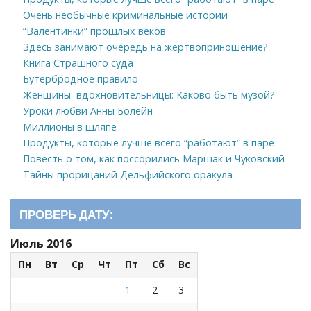
Очень необычные криминальные истории
“Валентинки” прошлых веков
Здесь занимают очередь на жертвоприношение?
Книга Страшного суда
Бутербродное правило
Женщины–вдохновительницы: Каково быть музой?
Уроки любви Анны Болейн
Миллионы в шляпе
Продукты, которые лучше всего “работают” в паре
Повесть о том, как поссорились Маршак и Чуковский
Тайны прорицаний Дельфийского оракула
ПРОВЕРЬ ДАТУ:
Июль 2016
Пн
Вт
Ср
Чт
Пт
Сб
Вс
1
2
3