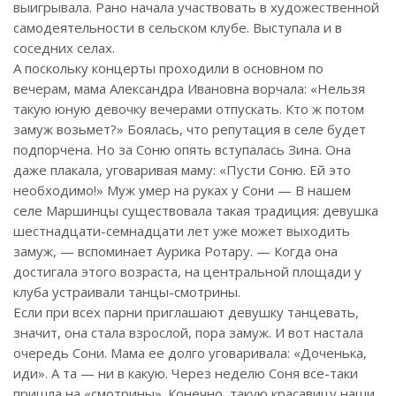
выигрывала. Рано начала участвовать в художественной
самодеятельности в сельском клубе. Выступала и в
соседних селах.
А поскольку концерты проходили в основном по
вечерам, мама Александра Ивановна ворчала: «Нельзя
такую юную девочку вечерами отпускать. Кто ж потом
замуж возьмет?» Боялась, что репутация в селе будет
подпорчена. Но за Соню опять вступалась Зина. Она
даже плакала, уговаривая маму: «Пусти Соню. Ей это
необходимо!» Муж умер на руках у Сони — В нашем
селе Маршинцы существовала такая традиция: девушка
шестнадцати-семнадцати лет уже может выходить
замуж, — вспоминает Аурика Ротару. — Когда она
достигала этого возраста, на центральной площади у
клуба устраивали танцы-смотрины.
Если при всех парни приглашают девушку танцевать,
значит, она стала взрослой, пора замуж. И вот настала
очередь Сони. Мама ее долго уговаривала: «Доченька,
иди». А та — ни в какую. Через неделю Соня все-таки
пришла на «смотрины». Конечно, такую красавицу наши