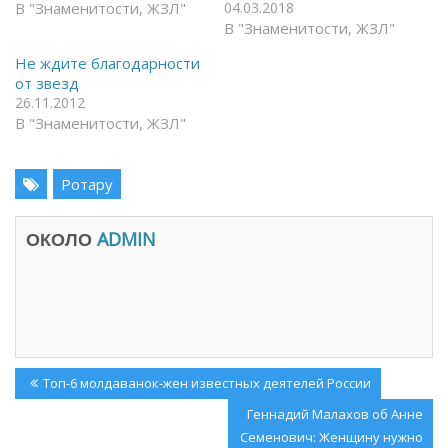
o
e
В "Знаменитости, ЖЗЛ"
04.03.2018
o
g
k
r
В "Знаменитости, ЖЗЛ"
(
a
О
m
Не ждите благодарности
т
(
к
О
от звезд
р
т
26.11.2012
ы
к
в
р
В "Знаменитости, ЖЗЛ"
а
ы
е
в
т
а
с
е
я
Ротару
т
в
с
н
я
о
в
в
н
ОКОЛО
ADMIN
о
о
м
в
о
о
к
м
н
о
е
к
)
н
е
)
Навигация
Previous
Топ-6 молдаванок-жен известных деятелей России
по
Post:
Next
Геннадий Малахов об Анне
записям
Post:
Семенович: Женщину нужно