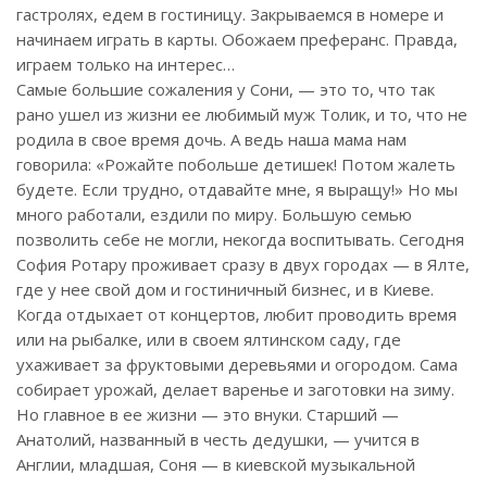
гастролях, едем в гостиницу. Закрываемся в номере и
начинаем играть в карты. Обожаем преферанс. Правда,
играем только на интерес…
Самые большие сожаления у Сони, — это то, что так
рано ушел из жизни ее любимый муж Толик, и то, что не
родила в свое время дочь. А ведь наша мама нам
говорила: «Рожайте побольше детишек! Потом жалеть
будете. Если трудно, отдавайте мне, я выращу!» Но мы
много работали, ездили по миру. Большую семью
позволить себе не могли, некогда воспитывать. Сегодня
София Ротару проживает сразу в двух городах — в Ялте,
где у нее свой дом и гостиничный бизнес, и в Киеве.
Когда отдыхает от концертов, любит проводить время
или на рыбалке, или в своем ялтинском саду, где
ухаживает за фруктовыми деревьями и огородом. Сама
собирает урожай, делает варенье и заготовки на зиму.
Но главное в ее жизни — это внуки. Старший —
Анатолий, названный в честь дедушки, — учится в
Англии, младшая, Соня — в киевской музыкальной