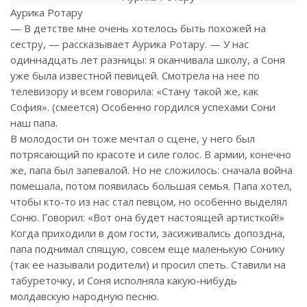
Аурика Ротару
— В детстве мне очень хотелось быть похожей на
сестру, — рассказывает Аурика Ротару. — У нас
одиннадцать лет разницы: я оканчивала школу, а Соня
уже была известной певицей. Смотрела на нее по
телевизору и всем говорила: «Стану такой же, как
София». (смеется) Особенно гордился успехами Сони
наш папа.
В молодости он тоже мечтал о сцене, у него был
потрясающий по красоте и силе голос. В армии, конечно
же, папа был запевалой. Но не сложилось: сначала война
помешала, потом появилась большая семья. Папа хотел,
чтобы кто-то из нас стал певцом, но особенно выделял
Соню. Говорил: «Вот она будет настоящей артисткой!»
Когда приходили в дом гости, засиживались допоздна,
папа поднимал спящую, совсем еще маленькую Сонику
(так ее называли родители) и просил спеть. Ставили на
табуреточку, и Соня исполняла какую-нибудь
молдавскую народную песню.