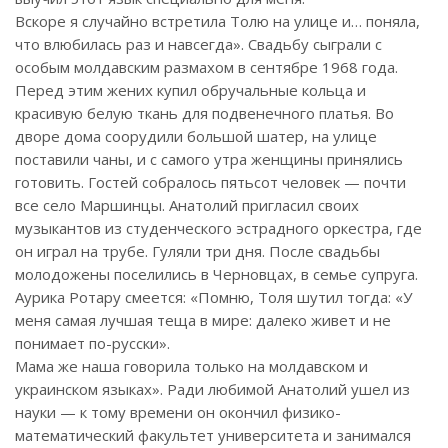
Вскоре я случайно встретила Толю на улице и… поняла,
что влюбилась раз и навсегда». Свадьбу сыграли с
особым молдавским размахом в сентябре 1968 года.
Перед этим жених купил обручальные кольца и
красивую белую ткань для подвенечного платья. Во
дворе дома соорудили большой шатер, на улице
поставили чаны, и с самого утра женщины принялись
готовить. Гостей собралось пятьсот человек — почти
все село Маршинцы. Анатолий пригласил своих
музыкантов из студенческого эстрадного оркестра, где
он играл на трубе. Гуляли три дня. После свадьбы
молодожены поселились в Черновцах, в семье супруга.
Аурика Ротару смеется: «Помню, Толя шутил тогда: «У
меня самая лучшая теща в мире: далеко живет и не
понимает по-русски».
Мама же наша говорила только на молдавском и
украинском языках». Ради любимой Анатолий ушел из
науки — к тому времени он окончил физико-
математический факультет университета и занимался