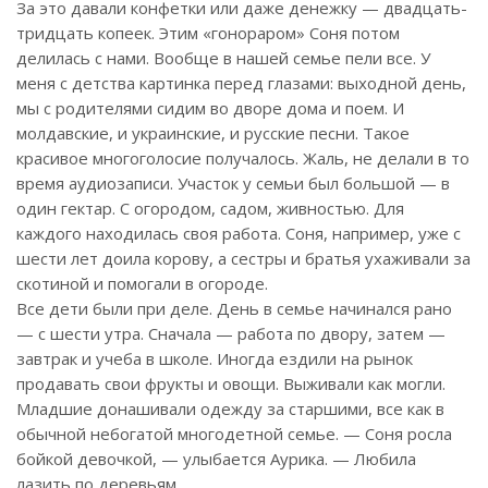
За это давали конфетки или даже денежку — двадцать-
тридцать копеек. Этим «гонораром» Соня потом
делилась с нами. Вообще в нашей семье пели все. У
меня с детства картинка перед глазами: выходной день,
мы с родителями сидим во дворе дома и поем. И
молдавские, и украинские, и русские песни. Такое
красивое многоголосие получалось. Жаль, не делали в то
время аудиозаписи. Участок у семьи был большой — в
один гектар. С огородом, садом, живностью. Для
каждого находилась своя работа. Соня, например, уже с
шести лет доила корову, а сестры и братья ухаживали за
скотиной и помогали в огороде.
Все дети были при деле. День в семье начинался рано
— с шести утра. Сначала — работа по двору, затем —
завтрак и учеба в школе. Иногда ездили на рынок
продавать свои фрукты и овощи. Выживали как могли.
Младшие донашивали одежду за старшими, все как в
обычной небогатой многодетной семье. — Соня росла
бойкой девочкой, — улыбается Аурика. — Любила
лазить по деревьям.