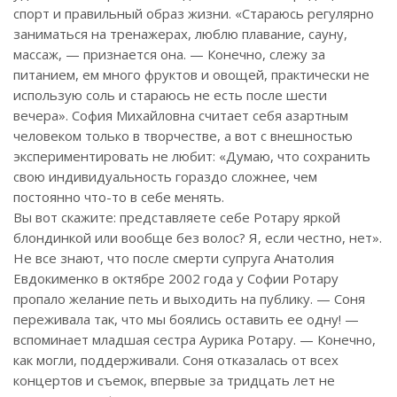
спорт и правильный образ жизни. «Стараюсь регулярно
заниматься на тренажерах, люблю плавание, сауну,
массаж, — признается она. — Конечно, слежу за
питанием, ем много фруктов и овощей, практически не
использую соль и стараюсь не есть после шести
вечера». София Михайловна считает себя азартным
человеком только в творчестве, а вот с внешностью
экспериментировать не любит: «Думаю, что сохранить
свою индивидуальность гораздо сложнее, чем
постоянно что-то в себе менять.
Вы вот скажите: представляете себе Ротару яркой
блондинкой или вообще без волос? Я, если честно, нет».
Не все знают, что после смерти супруга Анатолия
Евдокименко в октябре 2002 года у Софии Ротару
пропало желание петь и выходить на публику. — Соня
переживала так, что мы боялись оставить ее одну! —
вспоминает младшая сестра Аурика Ротару. — Конечно,
как могли, поддерживали. Соня отказалась от всех
концертов и съемок, впервые за тридцать лет не