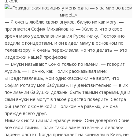
школе.
— Я очень люблю своих внуков, балую их как могу, —
признается София Михайловна. — Жалею, что в свое
время мало уделяла внимания Русланчику. Постоянно
ездила с концертами, и он видел маму в основном по
телевизору. Я очень переживала, но что делать — это
издержки нашей профессии.
— Внуки называют Соню только по имени, — говорит
Аурика. — Помню, как Толик рассказывал мне:
«Представляешь, мои одноклассники не верят, что
София Ротару моя бабушка». Ну действительно — в их
понимании бабушки должны быть такими старыми. Да и
сами внуки не могут в такое родство поверить. Сестра
общается с Сонечкой и Толиком на равных, им она
прежде всего друг.
Никаких нотаций или нравоучений. Они доверяют Соне
все свои тайны. Толик такой замечательный деловой
парень растет. Когда приезжает на каникулы в Киев, не