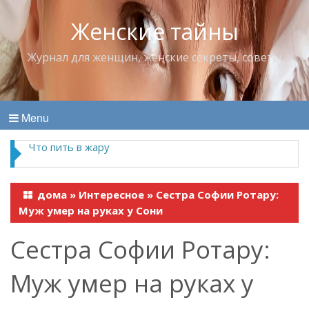
Женские тайны
Журнал для женщин, женские секреты, советы
Menu
Что пить в жару
дома
»
Интересное
»
Сестра Софии Ротару:
Муж умер на руках у Сони
Сестра Софии Ротару:
Муж умер на руках у