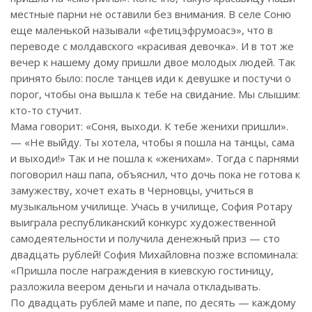
местные парни не оставили без внимания. В селе Соню
еще маленькой называли «фетицэфрумоасэ», что в
переводе с молдавского «красивая девочка». И в тот же
вечер к нашему дому пришли двое молодых людей. Так
принято было: после танцев иди к девушке и постучи о
порог, чтобы она вышла к тебе на свидание. Мы слышим:
кто-то стучит.
Мама говорит: «Соня, выходи. К тебе женихи пришли».
— «Не выйду. Ты хотела, чтобы я пошла на танцы, сама
и выходи!» Так и не пошла к «женихам». Тогда с парнями
поговорил наш папа, объяснил, что дочь пока не готова к
замужеству, хочет ехать в Черновцы, учиться в
музыкальном училище. Учась в училище, София Ротару
выиграла республиканский конкурс художественной
самодеятельности и получила денежный приз — сто
двадцать рублей! София Михайловна позже вспоминала:
«Пришла после награждения в киевскую гостиницу,
разложила веером деньги и начала откладывать.
По двадцать рублей маме и папе, по десять — каждому