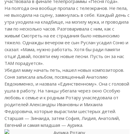
участвовала в финале телепрограммы «Песня года».
На полгода она вообще пропала с телеэкранов. Не пела,
не выходила на сцену, замкнулась в себе. Каждый день с
утра уходила на кладбище, на могилу мужа, и проводила
там по несколько часов. Разговаривала с ним, как с
живым! Смотреть на ее страдания было невыносимо
тяжело. Однажды вечером ее сын Руслан усадил Соню и
сказал: «Мама, нужно работать. Хотя бы ради памяти
отца! Давай, посвяти ему новые песни. Пусть он за нас
ТАМ порадуется».
Убедил маму начать петь, нашел новых композиторов.
Соня записала альбом, посвященный Анатолию
Евдокименко, и назвала «Единственному». Она с головой
ушла в работу. На танцы убегала через окно Особую
любовь к семье и к родным Ротару унаследовала от
родителей Александры Ивановны и Михаила
Федоровича, которые вырастили шестерых детей.
Старшая — Зинаида, затем София, Лидия, Анатолий,
Евгений и самая младшая — Аурика.