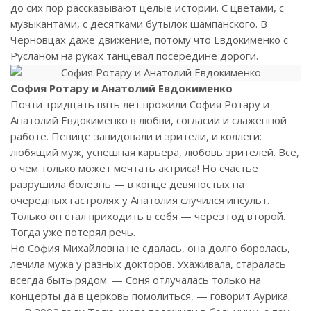
до сих пор рассказывают целые истории. С цветами, с
музыкантами, с десятками бутылок шампанского. В
Черновцах даже движение, потому что Евдокименко с
Русланом на руках танцевал посередине дороги.
София Ротару и Анатолий Евдокименко
Почти тридцать пять лет прожили София Ротару и
Анатолий Евдокименко в любви, согласии и слаженной
работе. Певице завидовали и зрители, и коллеги:
любящий муж, успешная карьера, любовь зрителей. Все,
о чем только может мечтать актриса! Но счастье
разрушила болезнь — в конце девяностых на
очередных гастролях у Анатолия случился инсульт.
Только он стал приходить в себя — через год второй.
Тогда уже потерял речь.
Но София Михайловна не сдалась, она долго боролась,
лечила мужа у разных докторов. Ухаживала, старалась
всегда быть рядом. — Соня отлучалась только на
концерты да в церковь помолиться, — говорит Аурика.