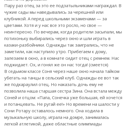
Пару раз отец за это ее подзатыльниками награждал. В
чужие сады мы наведывались за черешней или
клубникой. А перед школьными экзаменами — за
цветами. Хотя и у нас все это росло, но свое —
неинтересно. По вечерам, когда родители засыпали, мы
потихоньку выбирались через окно и шли играть в
казаки-разбойники. Однажды так заигрались, что не
заметили, как наступило утро. Прибегаем к дому,
залезаем в окно, а в комнате сидит отец с ремнем. Нас
поджидает. Ох, и гонял же он нас тогда! (смеется)
В седьмом классе Соня через наше окно начала тайком
убегать на танцы в сельский клуб. Однажды ее вот так
же подкараулил отец. Но наказать дочь ему не
позволила наша старшая сестра Зина. Она встала между
Соней и отцом: «Папа, Сонечка уже большая, ей хочется
и потанцевать. Не ругай ее!» Но времени на шалости у
Сони Ротару оставалось немного. Она ходила в
музыкальную школу, играла на домре, занималась
легкой атлетикой, даже областные олимпиады