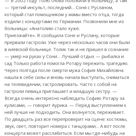
— В 2002 году Толю снова положили в больницу, а там
— третий инсульт, последний… Соня с Русланом,
который стал помощником у мамы вместо отца, тогда
ездили с концертами по Германии. Позвонили мне из
больницы: «Анатолию стало хуже.
Приезжайте». Я сообщила Соне и Руслану, которые
прервали гастроли. Уже через несколько часов они были
в киевской больнице. Толик так и не пришел в сознание
— умер на руках у Сони… Лучший отдых — рыбалка и
сад Только работа помогла Ротару пережить трагедию.
Через полгода после смерти мужа София Михайловна
нашла в себе силы и вновь начала выступать, сниматься
на телевидении, гастролировать. Часто с собой на
гастроли певица приглашает и младшую сестру. —
Всегда очень интересно наблюдать Софию Ротару за
кулисами, — говорит Аурика. — Перед выступлением к
ней лучше не подходить. Она волнуется, переживает.
По двадцать раз все перепроверит на сцене: костюмы,
звук, свет, повторит номера с танцорами… А вот после
концерта может расслабиться. Если мы где-нибудь на