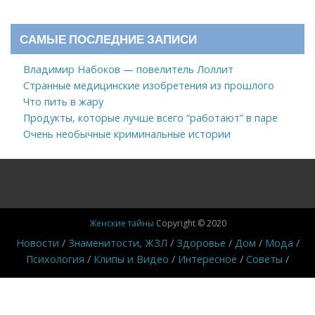
САМЫЕ ПОСЛЕДНИЕ ЗАПИСИ
Владимир Набоков — повелитель Лоллит
Странные медицинские изобретения из прошлого
Что пить в жару
Продукты, которые лучше всего “работают” в паре
Очень необычные криминальные истории
Женские тайны
Copyright © 2020
Новости
Знаменитости, ЖЗЛ
Здоровье
Дом
Мода
Психология
Клипы и Видео
Интересное
Советы