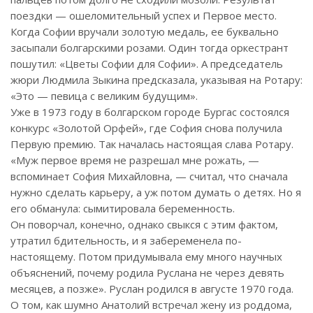
поездки — ошеломительный успех и Первое место.
Когда Софии вручали золотую медаль, ее буквально
засыпали болгарскими розами. Один тогда оркестрант
пошутил: «Цветы Софии для Софии». А председатель
жюри Людмила Зыкина предсказала, указывая на Ротару:
«Это — певица с великим будущим».
Уже в 1973 году в болгарском городе Бургас состоялся
конкурс «Золотой Орфей», где София снова получила
Первую премию. Так началась настоящая слава Ротару.
«Муж первое время не разрешал мне рожать, —
вспоминает София Михайловна, — считал, что сначала
нужно сделать карьеру, а уж потом думать о детях. Но я
его обманула: сымитировала беременность.
Он поворчал, конечно, однако свыкся с этим фактом,
утратил бдительность, и я забеременела по-
настоящему. Потом придумывала ему много научных
объяснений, почему родила Руслана не через девять
месяцев, а позже». Руслан родился в августе 1970 года.
О том, как шумно Анатолий встречал жену из роддома,