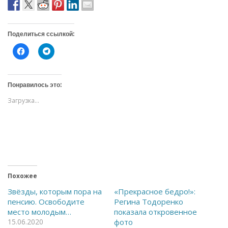
Поделиться ссылкой:
Н
Н
а
а
ж
ж
м
м
и
и
т
т
Понравилось это:
е
е
,
,
Загрузка...
ч
ч
т
т
о
о
б
б
ы
ы
о
п
т
о
к
д
р
е
ы
л
т
и
ь
т
Похожее
н
ь
а
с
Звёзды, которым пора на
«Прекрасное бедро!»:
F
я
пенсию. Освободите
Регина Тодоренко
a
в
c
T
место молодым…
показала откровенное
e
e
15.06.2020
фото
b
l