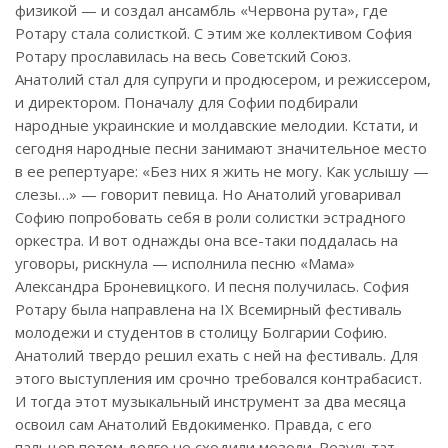
физикой — и создал ансамбль «Червона рута», где
Ротару стала солисткой. С этим же коллективом София
Ротару прославилась на весь Советский Союз.
Анатолий стал для супруги и продюсером, и режиссером,
и директором. Поначалу для Софии подбирали
народные украинские и молдавские мелодии. Кстати, и
сегодня народные песни занимают значительное место
в ее репертуаре: «Без них я жить не могу. Как услышу —
слезы…» — говорит певица. Но Анатолий уговаривал
Софию попробовать себя в роли солистки эстрадного
оркестра. И вот однажды она все-таки поддалась на
уговоры, рискнула — исполнила песню «Мама»
Александра Броневицкого. И песня получилась. София
Ротару была направлена на IX Всемирный фестиваль
молодежи и студентов в столицу Болгарии Софию.
Анатолий твердо решил ехать с ней на фестиваль. Для
этого выступления им срочно требовался контрабасист.
И тогда этот музыкальный инструмент за два месяца
освоил сам Анатолий Евдокименко. Правда, с его
пальцев потом долго не сходили мозоли. Результат