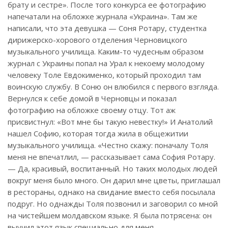
брату и сестре». После того конкурса ее фотографию
напечатали на обложке журнала «Украина». Там же
написали, что эта девушка — Соня Ротару, студентка
дирижерско-хорового отделения Черновицкого
музыкального училища. Каким-то чудесным образом
журнал с Украины попал на Урал к некоему молодому
человеку Толе Евдокименко, который проходил там
воинскую службу. В Соню он влюбился с первого взгляда.
Вернулся к себе домой в Черновцы и показал
фотографию на обложке своему отцу. Тот аж
присвистнул: «Вот мне бы такую невестку!» И Анатолий
нашел Софию, которая тогда жила в общежитии
музыкального училища. «Честно скажу: поначалу Толя
меня не впечатлил, — рассказывает сама София Ротару.
— Да, красивый, воспитанный. Но таких молодых людей
вокруг меня было много. Он дарил мне цветы, приглашал
в рестораны, однако на свидание вместо себя посылала
подруг. Но однажды Толя позвонил и заговорил со мной
на чистейшем молдавском языке. Я была потрясена: он
выучил этот язык специально для меня.