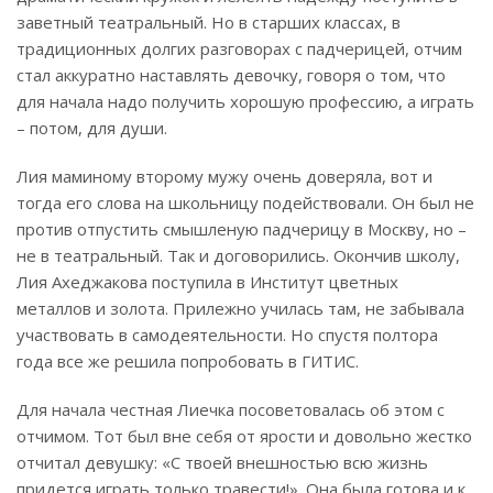
заветный театральный. Но в старших классах, в
традиционных долгих разговорах с падчерицей, отчим
стал аккуратно наставлять девочку, говоря о том, что
для начала надо получить хорошую профессию, а играть
– потом, для души.
Лия маминому второму мужу очень доверяла, вот и
тогда его слова на школьницу подействовали. Он был не
против отпустить смышленую падчерицу в Москву, но –
не в театральный. Так и договорились.
Окончив школу,
Лия Ахеджакова поступила в Институт цветных
металлов и золота.
Прилежно училась там, не забывала
участвовать в самодеятельности. Но спустя полтора
года все же решила попробовать в ГИТИС.
Для начала честная Лиечка посоветовалась об этом с
отчимом. Тот был вне себя от ярости и довольно жестко
отчитал девушку: «С твоей внешностью всю жизнь
придется играть только травести!». Она была готова и к