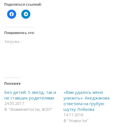
Поделиться ссылкой:
Н
Н
а
а
ж
ж
м
м
и
и
т
т
Понравилось это:
е
е
,
,
Загрузка...
ч
ч
т
т
о
о
б
б
ы
ы
о
п
т
о
к
д
р
е
ы
л
т
и
ь
т
Похожее
н
ь
а
с
Без детей: 5 звезд, так и
«Вам удалось меня
F
я
не ставших родителями
унизить»: Ахеджакова
a
в
c
T
24.05.2017
ответила на грубую
e
e
В "Знаменитости, ЖЗЛ"
шутку Лобкова
b
l
o
e
14.11.2016
o
g
k
r
В "Новости"
(
a