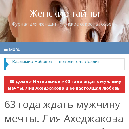
Женские тайны
Журнал для женщин, женские секреты, советы
Menu
Владимир Набоков — повелитель Лоллит
дома
»
Интересное
»
63 года ждать мужчину
мечты. Лия Ахеджакова и ее настоящая любовь
63 года ждать мужчину
мечты. Лия Ахеджакова