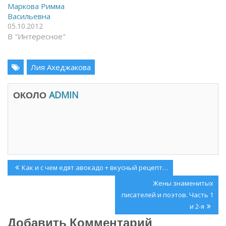
О
m
Маркова Римма
т
(
к
О
Васильевна
р
т
05.10.2012
ы
к
в
р
В "Интересное"
а
ы
е
в
т
а
с
е
я
Лия Ахеджакова
т
в
с
н
я
о
в
в
н
ОКОЛО
ADMIN
о
о
м
в
о
о
к
м
н
о
е
к
)
н
е
)
Навигация
Previous
Как и с чем едят авокадо + вкусный рецепт…
по
Post:
Next
Жены знаменитых
записям
Post:
писателей и поэтов. Часть 1
и 2-я
Добавить Комментарий