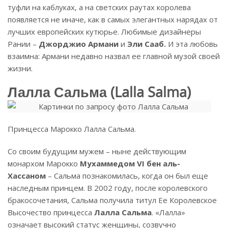
туфли на каблуках, а на светских раутах королева
появляется не иначе, как в самых элегантных нарядах от
лучших европейских кутюрье. Любимые дизайнеры
Рании –
Джорджио Армани
и
Эли Сааб.
И эта любовь
взаимна: Армани недавно назвал ее главной музой своей
жизни.
Лалла Сальма (
Lalla
Salma
)
Принцесса Марокко Лалла Сальма.
Со своим будущим мужем – ныне действующим
монархом Марокко
Мухаммедом VI бен аль-
Хассаном
– Сальма познакомилась, когда он был еще
наследным принцем. В 2002 году, после королевского
бракосочетания, Сальма получила титул Ее Королевское
Высочество принцесса
Лалла Сальма
. «Лалла»
означает высокий статус женщины, созвучно