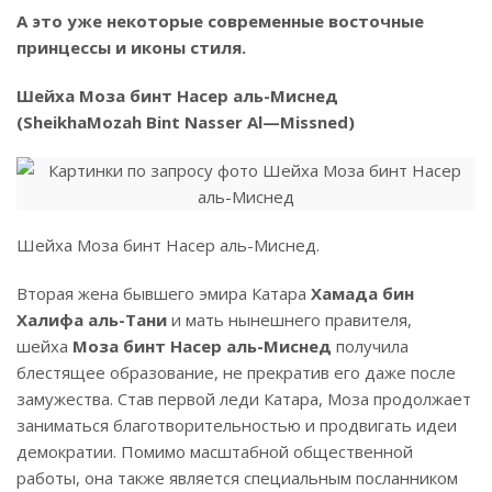
А это уже некоторые современные восточные
принцессы и иконы стиля.
Шейха Моза бинт Насер аль-Миснед
(
Sheikha
Mozah
Bint
Nasser
Al
—
Missned
)
Шейха Моза бинт Насер аль-Миснед.
Вторая жена бывшего эмира Катара
Хамада бин
Халифа аль-Тани
и мать нынешнего правителя,
шейха
Моза бинт Насер аль-Миснед
получила
блестящее образование, не прекратив его даже после
замужества. Став первой леди Катара, Моза продолжает
заниматься благотворительностью и продвигать идеи
демократии. Помимо масштабной общественной
работы, она также является специальным посланником