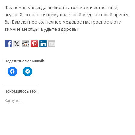
Желаем вам всегда выбирать только качественный,
вкусный, по-настоящему полезный мёд, который принёс
бы Вам летнее солнечное медовое настроение в эти
зимние месяцы! Будьте здоровы!
Поделиться ссылкой:
Н
Н
а
а
ж
ж
м
м
и
и
т
т
Понравилось это:
е
е
,
,
Загрузка...
ч
ч
т
т
о
о
б
б
ы
ы
о
п
т
о
к
д
р
е