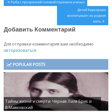
Навигация
е
к
Previous
Рыба с прозрачной головой поразила ученых
)
н
по
е
Post:
Next
Детей Киркорова
)
записям
Post:
воспитывает их родная
мать
Добавить Комментарий
Для отправки комментария вам необходимо
авторизоваться
.
POPULAR POSTS
Тайны жизни и смерти: Чёрная Лиля Брик и
В.Маяковский