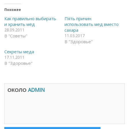
ы
л
т
и
ь
т
Похожее
н
ь
а
с
Как правильно выбирать
Пять причин
F
я
и хранить мёд
использовать мед вместо
a
в
c
T
28.09.2011
сахара
e
e
В "Советы"
11.03.2017
b
l
o
e
В "Здоровье"
o
g
k
r
(
a
Секреты меда
О
m
17.11.2011
т
(
к
О
В "Здоровье"
р
т
ы
к
в
р
а
ы
е
в
т
а
с
е
ОКОЛО
ADMIN
я
т
в
с
н
я
о
в
в
н
о
о
м
в
о
о
к
м
н
о