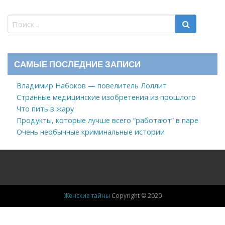
САМЫЕ ПОСЛЕДНИЕ ЗАПИСИ
Владимир Набоков — повелитель Лоллит
Странные медицинские изобретения из прошлого
Что пить в жару
Продукты, которые лучше всего “работают” в паре
Очень необычные криминальные истории
Женские тайны
Copyright © 2020
Новости
Знаменитости, ЖЗЛ
Здоровье
Дом
Мода
Психология
Клипы и Видео
Интересное
Советы