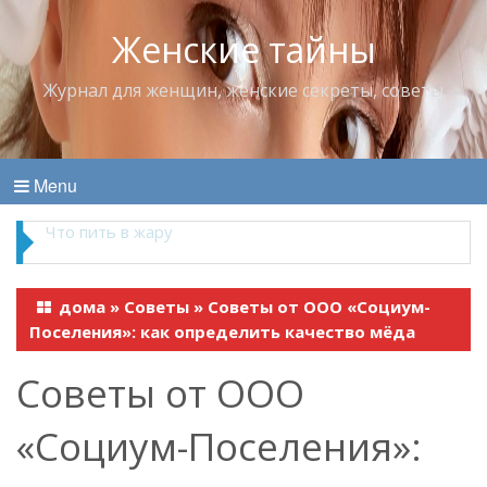
Женские тайны
Журнал для женщин, женские секреты, советы
Menu
Что пить в жару
дома
»
Советы
»
Советы от ООО «Социум-
Поселения»: как определить качество мёда
Советы от ООО
«Социум-Поселения»: