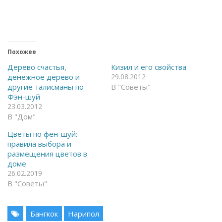
ы
ы
о
п
т
о
к
д
р
е
ы
л
т
и
ь
т
Похожее
н
ь
а
с
Дерево счастья,
Кизил и его свойства
F
я
денежное дерево и
29.08.2012
a
в
c
T
другие талисманы по
В "Советы"
e
e
Фэн-шуй
b
l
o
e
23.03.2012
o
g
В "Дом"
k
r
(
a
О
m
Цветы по фен-шуй:
т
(
к
О
правила выбора и
р
т
размещения цветов в
ы
к
в
р
доме
а
ы
26.02.2019
е
в
т
а
В "Советы"
с
е
я
т
в
с
н
я
о
в
Бангкок
Нарипол
в
н