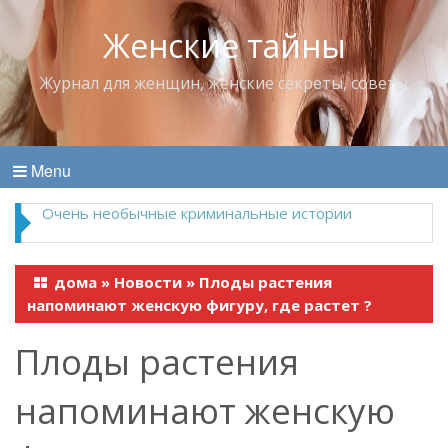
Женские тайны
Журнал для женщин, женские секреты, советы
Menu
Владимир Набоков — повелитель Лоллит
дома
»
Новости
»
Плоды растения
напоминают женскую фигуру, где растет ?
Плоды растения
напоминают женскую