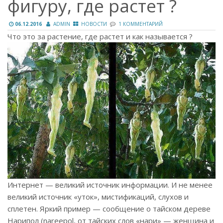
фигуру, где растет ?
06.12.2016
ADMIN
НОВОСТИ
1 КОММЕНТАРИЙ
Что это за растение, где растет и как называется ?
Интернет — великий источник информации. И не менее
великий источник «уток», мистификаций, слухов и
сплетен. Яркий пример — сообщение о тайском дереве
Нарипол (nareepol, от тайских слов «нари» — женщина и