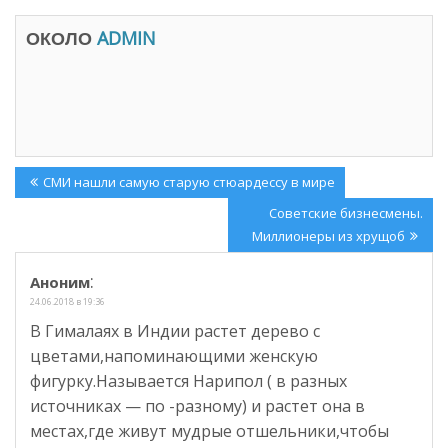
о
о
м
в
о
о
ОКОЛО
ADMIN
к
м
н
о
е
к
)
н
е
)
Навигация
Previous
СМИ нашли самую старую стюардессу в мире
по
Post:
Next
Советские бизнесмены.
записям
Post:
Миллионеры из хрущоб
:
Аноним
24.06.2018 в 19:36
В Гималаях в Индии растет дерево с
цветами,напоминающими женскую
фигурку.Называется Нарипол ( в разных
источниках — по -разному) и растет она в
местах,где живут мудрые отшельники,чтобы