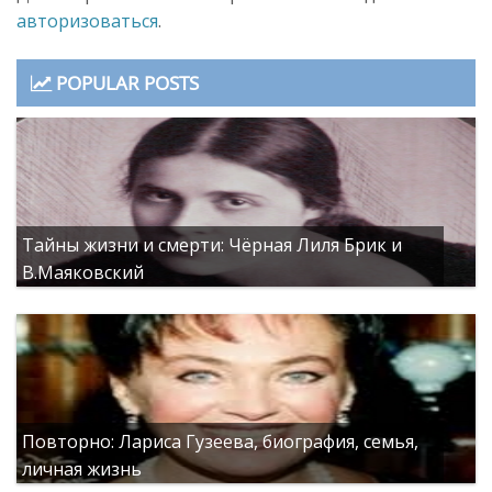
авторизоваться
.
POPULAR POSTS
Тайны жизни и смерти: Чёрная Лиля Брик и
В.Маяковский
Повторно: Лариса Гузеева, биография, семья,
личная жизнь