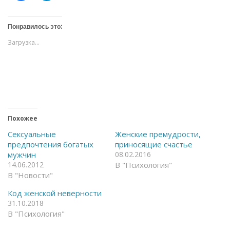
ж
ж
м
м
и
и
т
т
Понравилось это:
е
е
,
,
Загрузка...
ч
ч
т
т
о
о
б
б
ы
ы
о
п
т
о
к
д
р
е
ы
л
т
и
ь
т
Похожее
н
ь
а
с
Сексуальные
Женские премудрости,
F
я
предпочтения богатых
приносящие счастье
a
в
c
T
мужчин
08.02.2016
e
e
14.06.2012
В "Психология"
b
l
o
e
В "Новости"
o
g
k
r
(
a
Код женской неверности
О
m
31.10.2018
т
(
к
О
В "Психология"
р
т
ы
к