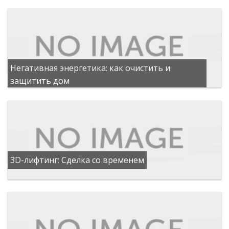
Негативная энергетика: как очистить и
защитить дом
3D-лифтинг: Сделка со временем