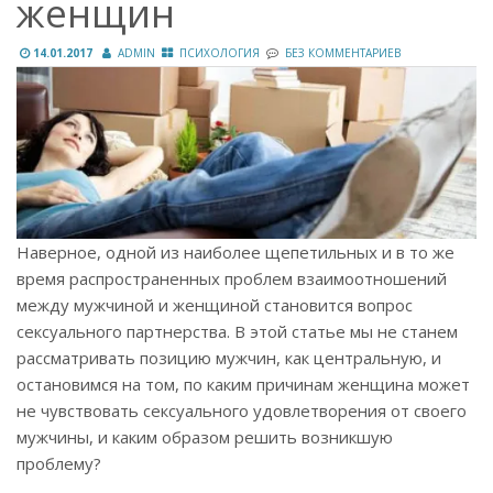
женщин
14.01.2017
ADMIN
ПСИХОЛОГИЯ
БЕЗ КОММЕНТАРИЕВ
Наверное, одной из наиболее щепетильных и в то же
время распространенных проблем взаимоотношений
между мужчиной и женщиной становится вопрос
сексуального партнерства. В этой статье мы не станем
рассматривать позицию мужчин, как центральную, и
остановимся на том, по каким причинам женщина может
не чувствовать сексуального удовлетворения от своего
мужчины, и каким образом решить возникшую
проблему?