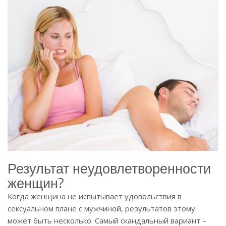
Результат неудовлетворенности
женщин?
Когда женщина не испытывает удовольствия в
сексуальном плане с мужчиной, результатов этому
может быть несколько. Самый скандальный вариант –