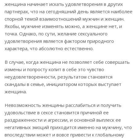
женщина начинает искать удовлетворения в других
партнерах, что на сегодняшний день является наиболее
спорной темой взаимоотношений мужчин и женщин.
Якобы, мужчине изменять можно, а женщине нет, и
точка. Однако, по сути, желание сексуального
удовлетворения является фактором природного
характера, что абсолютно естественно.
В случае, когда женщина не позволяет себе совершать
измены и попросту копит в себе это чувство
неудовлетворенности, результатом становятся
скандалы в семье, инициатором которых выступает
женщина.
Невозможность женщины расслабиться и получить
удовольствие в сексе становится причиной ее
раздраженности и агрессии, и основной выплеск ее
негативных эмоций приходится именно на мужчину, что
впоследствии может и вовсе привести к глобальному