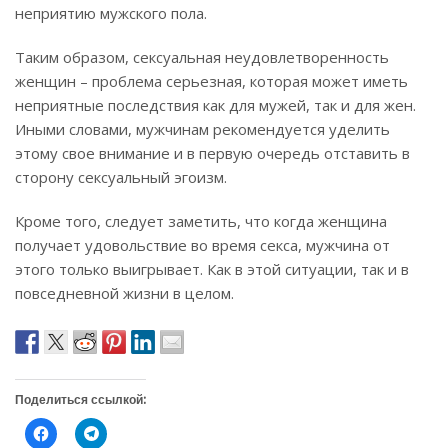
неприятию мужского пола.
Таким образом, сексуальная неудовлетворенность
женщин – проблема серьезная, которая может иметь
неприятные последствия как для мужей, так и для жен.
Иными словами, мужчинам рекомендуется уделить
этому свое внимание и в первую очередь отставить в
сторону сексуальный эгоизм.
Кроме того, следует заметить, что когда женщина
получает удовольствие во время секса, мужчина от
этого только выигрывает. Как в этой ситуации, так и в
повседневной жизни в целом.
Поделиться ссылкой:
Н
Н
а
а