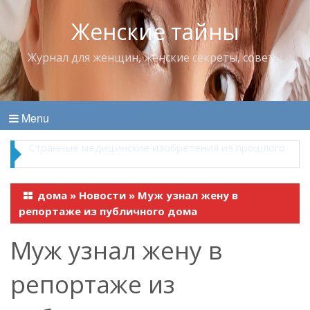
Женские тайны
Журнал для женщин, женские секреты, советы
Menu
Что пить в жару
дома
»
Новости
»
Муж узнал жену в
репортаже из публичного дома
Муж узнал жену в
репортаже из