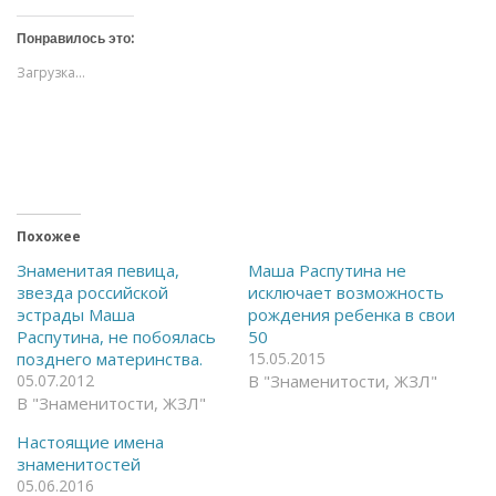
м
м
и
и
т
т
Понравилось это:
е
е
,
,
Загрузка...
ч
ч
т
т
о
о
б
б
ы
ы
о
п
т
о
к
д
р
е
ы
л
т
и
ь
т
Похожее
н
ь
а
с
Знаменитая певица,
Маша Распутина не
F
я
звезда российской
исключает возможность
a
в
c
T
эстрады Маша
рождения ребенка в свои
e
e
Распутина, не побоялась
50
b
l
o
e
позднего материнства.
15.05.2015
o
g
05.07.2012
k
r
В "Знаменитости, ЖЗЛ"
(
a
В "Знаменитости, ЖЗЛ"
О
m
т
(
к
О
Настоящие имена
р
т
знаменитостей
ы
к
в
р
05.06.2016
а
ы