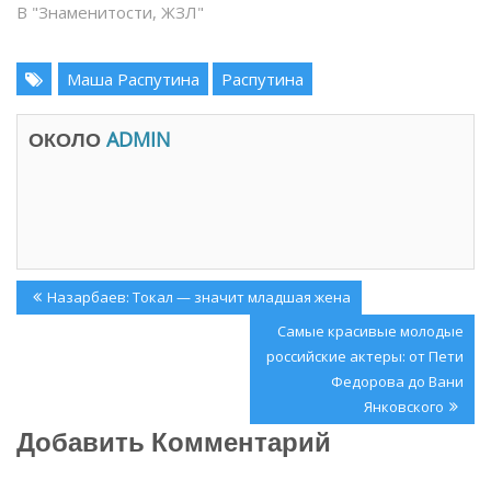
В "Знаменитости, ЖЗЛ"
е
в
т
а
с
е
я
т
в
с
Маша Распутина
Распутина
н
я
о
в
в
н
о
о
ОКОЛО
ADMIN
м
в
о
о
к
м
н
о
е
к
)
н
е
)
Навигация
Previous
Назарбаев: Токал — значит младшая жена
по
Post:
Next
Самые красивые молодые
записям
Post:
российские актеры: от Пети
Федорова до Вани
Янковского
Добавить Комментарий