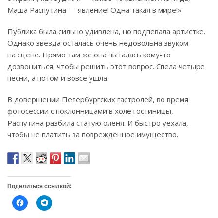
Маша Распутина — явление! Одна такая в мире!».
Публика была сильно удивлена, но подпевала артистке.
Однако звезда осталась очень недовольна звуком
на сцене. Прямо там же она пыталась кому-то
дозвониться, чтобы решить этот вопрос. Спела четыре
песни, а потом и вовсе ушла.
В довершении Петербургских гастролей, во время
фотосессии с поклонницами в холе гостиницы,
Распутина разбила статую оленя. И быстро уехала,
чтобы не платить за поврежденное имущество.
Поделиться ссылкой:
Н
Н
а
а
ж
ж