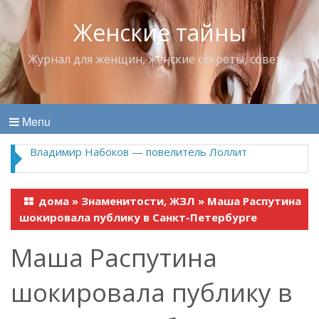
Женские тайны
Журнал для женщин, женские секреты, советы
Menu
Владимир Набоков — повелитель Лоллит
дома
»
Знаменитости, ЖЗЛ
»
Маша Распутина
шокировала публику в Санкт-Петербурге
Маша Распутина
шокировала публику в