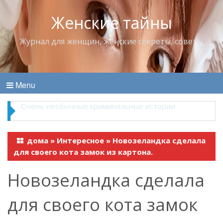
Женские тайны
Журнал для женщин, женские секреты, советы
Menu
Владимир Набоков — повелитель Лоллит
дома
»
Интересное
»
Новозеландка сделала
для своего кота замок из картона.
Новозеландка сделала
для своего кота замок