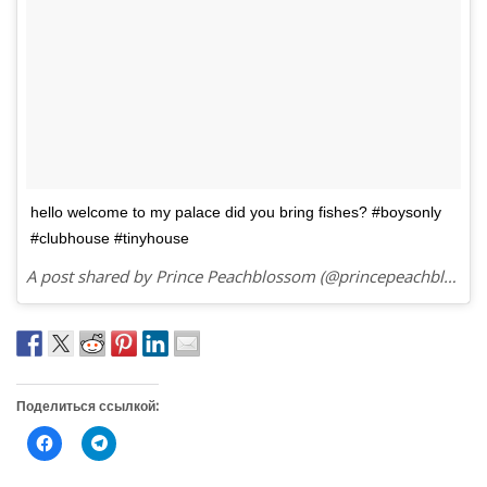
hello welcome to my palace did you bring fishes? #boysonly
#clubhouse #tinyhouse
A post shared by Prince Peachblossom (@princepeachblossom) on
Поделиться ссылкой:
Н
Н
а
а
ж
ж
м
м