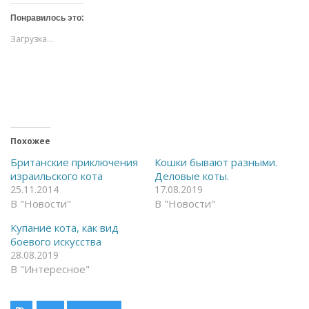
и
и
т
т
Понравилось это:
е
е
,
,
Загрузка...
ч
ч
т
т
о
о
б
б
ы
ы
о
п
т
о
к
д
р
е
ы
л
т
и
ь
т
Похожее
н
ь
а
с
Британские приключения
Кошки бывают разными.
F
я
израильского кота
Деловые коты.
a
в
c
T
25.11.2014
17.08.2019
e
e
В "Новости"
В "Новости"
b
l
o
e
o
g
Купание кота, как вид
k
r
(
a
боевого искусства
О
m
28.08.2019
т
(
к
О
В "Интересное"
р
т
ы
к
в
р
а
ы