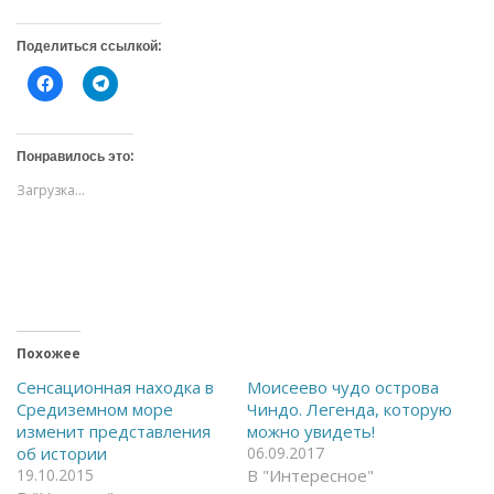
Поделиться ссылкой:
Н
Н
а
а
ж
ж
м
м
и
и
т
т
Понравилось это:
е
е
,
,
Загрузка...
ч
ч
т
т
о
о
б
б
ы
ы
о
п
т
о
к
д
р
е
ы
л
т
и
ь
т
Похожее
н
ь
а
с
Сенсационная находка в
Моисеево чудо острова
F
я
Средиземном море
Чиндо. Легенда, которую
a
в
c
T
изменит представления
можно увидеть!
e
e
об истории
06.09.2017
b
l
o
e
19.10.2015
В "Интересное"
o
g