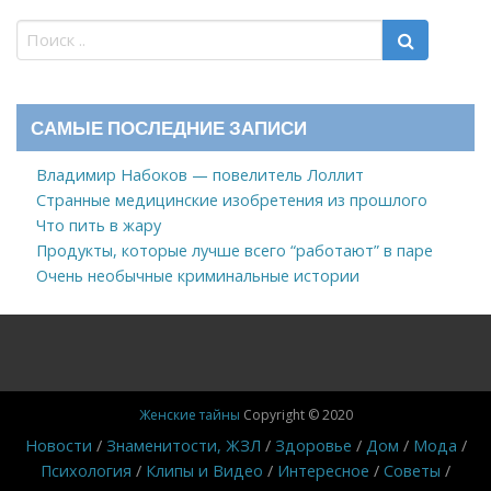
САМЫЕ ПОСЛЕДНИЕ ЗАПИСИ
Владимир Набоков — повелитель Лоллит
Странные медицинские изобретения из прошлого
Что пить в жару
Продукты, которые лучше всего “работают” в паре
Очень необычные криминальные истории
Женские тайны
Copyright © 2020
Новости
Знаменитости, ЖЗЛ
Здоровье
Дом
Мода
Психология
Клипы и Видео
Интересное
Советы