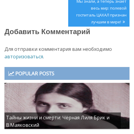
по
Next
Мы знали, а теперь знает
записям
Post:
весь мир: полевой
госпиталь ЦАХАЛ признан
лучшим в мире!
Добавить Комментарий
Для отправки комментария вам необходимо
авторизоваться
.
POPULAR POSTS
Тайны жизни и смерти: Чёрная Лиля Брик и
В.Маяковский