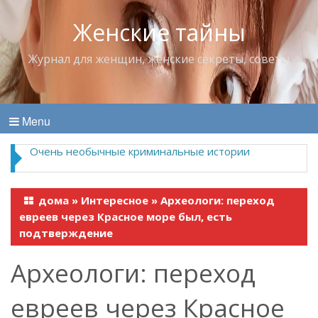
Женские тайны
Журнал для женщин, женские секреты, советы
Menu
Очень необычные криминальные истории
дома
»
Интересное
»
Археологи: переход
евреев через Красное море был, есть
подтверждение
Археологи: переход
евреев через Красное