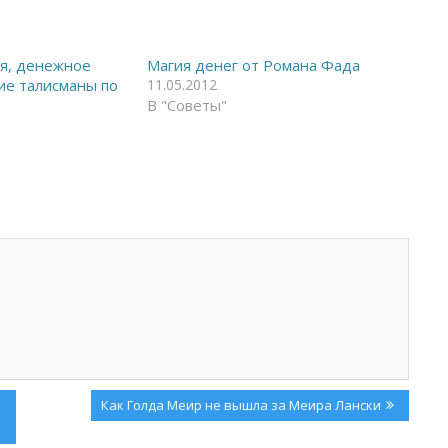
ья, денежное
Магия денег от Романа Фада
ие талисманы по
11.05.2012
В "Советы"
Next
Как Голда Меир не вышла за Меира Лански
Post: