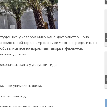
 студентку, у которой было одно достоинство – она
сторию своей страны. Уровень её можно определить по
любовались все на пирамиды, дворцы фараонов,
асивое дерево.
ресовалась жена у девушки-гида.
ва, – не унималась жена.
о ответила гид.
асмерть вцепилась жена в гида.