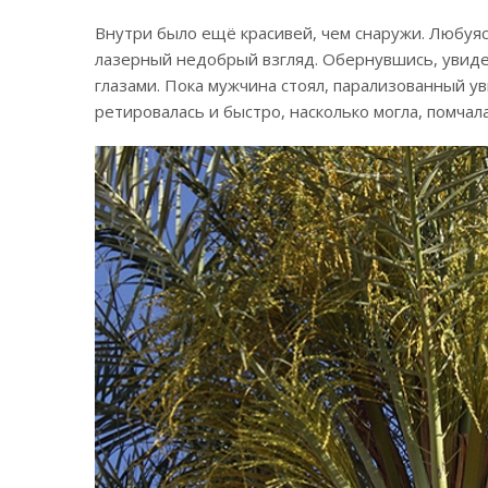
Внутри было ещё красивей, чем снаружи. Любуяс
лазерный недобрый взгляд. Обернувшись, увидел
глазами. Пока мужчина стоял, парализованный ув
ретировалась и быстро, насколько могла, помчал