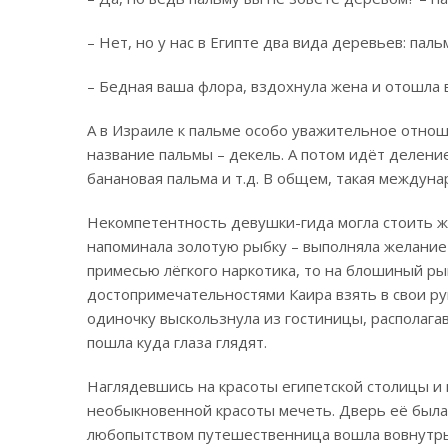
– Нет, но у нас в Египте два вида деревьев: паль
– Бедная ваша флора, вздохнула жена и отошла в
А в Израиле к пальме особо уважительное отнош
название пальмы – декель. А потом идёт деление
банановая пальма и т.д. В общем, такая междуна
Некомпетентность девушки-гида могла стоить ж
напоминала золотую рыбку – выполняла желание 
примесью лёгкого наркотика, то на блошиный р
достопримечательностями Каира взять в свои рук
одиночку выскользнула из гостиницы, располаг
пошла куда глаза глядят.
Наглядевшись на красоты египетской столицы и
необыкновенной красоты мечеть. Дверь её была
любопытством путешественница вошла вовнутрь