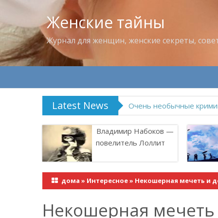
Женские тайны
Журнал для женщин, женские секреты, сове
Latest News
Владимир Набоков — по
Владимир Набоков —
повелитель Лоллит
дома
»
Интересное
»
Некошерная мечеть и д
Некошерная мечеть 