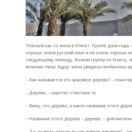
Поехала как-то жена в Египет. Группе дали гида,
хорошо знала русский язык и не очень хорошо и
следующему эпизоду. Возили группу по Египту, 
величие Нила. Вдруг жена увидела необычное кр
– Как называется это красивое дерево? – поинте
– Дерево, – коротко ответила та.
– Вижу, что дерево, а какое название этого дере
– Название этого дерева – дерево, – флегматичн
– Да, но ведь пальму вы не зовёте деревом? – н