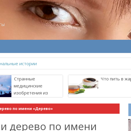
ты
велитель Лоллит
Странные
Что пить в жа
медицинские
изобретения из
прошлого
ерево по имени «Дерево»
и дерево по имени