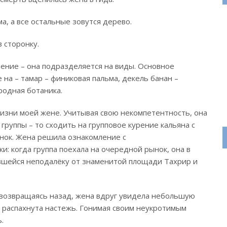
ма, а все остальные зовутся дерево.
 сторонку.
ение – она подразделяется на виды. Основное
 на – тамар – финиковая пальма, декель банан –
родная ботаника.
изни моей жене. Учитывая свою некомпетентность, она
группы – то сходить на групповое курение кальяна с
ынок. Жена решила ознакомление с
и: когда группа поехала на очередной рынок, она в
авшейся неподалёку от знаменитой площади Тахрир и
 возвращаясь назад, жена вдруг увидела небольшую
 распахнута настежь. Гонимая своим неукротимым
.