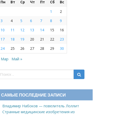
Пн
Вт
Ср
Чт
Пт
Сб
Вс
1
2
3
4
5
6
7
8
9
10
11
12
13
14
15
16
17
18
19
20
21
22
23
24
25
26
27
28
29
30
 Мар
Май »
САМЫЕ ПОСЛЕДНИЕ ЗАПИСИ
Владимир Набоков — повелитель Лоллит
Странные медицинские изобретения из