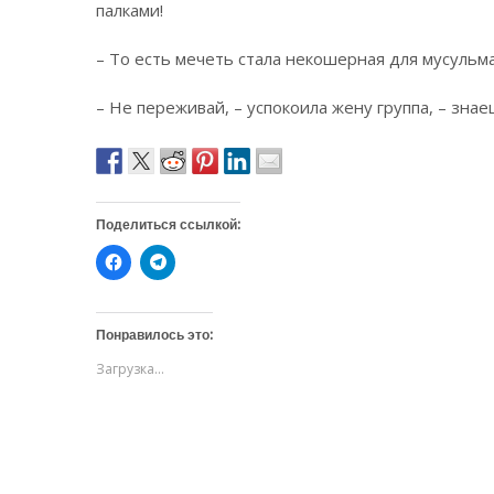
палками!
– То есть мечеть стала некошерная для мусульма
– Не переживай, – успокоила жену группа, – знае
Поделиться ссылкой:
Н
Н
а
а
ж
ж
м
м
и
и
т
т
Понравилось это:
е
е
,
,
Загрузка...
ч
ч
т
т
о
о
б
б
ы
ы
о
п
т
о
к
д
р
е