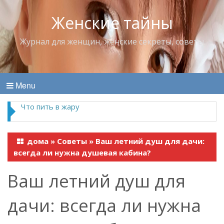
Женские тайны
Журнал для женщин, женские секреты, советы
Menu
Что пить в жару
дома
»
Советы
»
Ваш летний душ для дачи:
всегда ли нужна душевая кабина?
Ваш летний душ для
дачи: всегда ли нужна