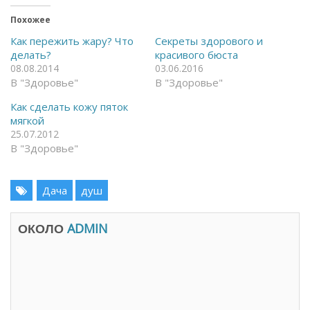
ы
л
т
и
ь
т
Похожее
н
ь
а
с
Как пережить жару? Что
Секреты здорового и
F
я
делать?
красивого бюста
a
в
c
T
08.08.2014
03.06.2016
e
e
В "Здоровье"
В "Здоровье"
b
l
o
e
o
g
Как сделать кожу пяток
k
r
(
a
мягкой
О
m
25.07.2012
т
(
к
О
В "Здоровье"
р
т
ы
к
в
р
а
ы
Дача
душ
е
в
т
а
с
е
я
т
ОКОЛО
в
ADMIN
с
н
я
о
в
в
н
о
о
м
в
о
о
к
м
н
о
е
к