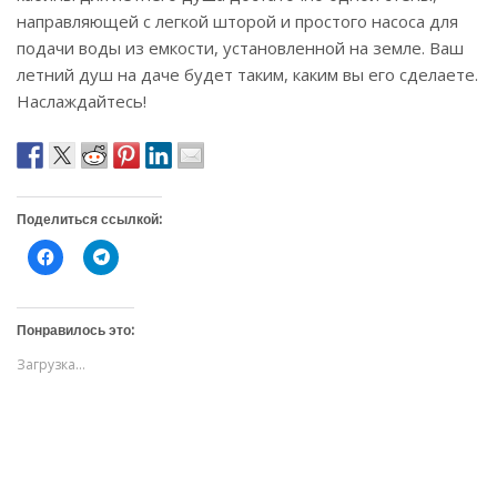
направляющей с легкой шторой и простого насоса для
подачи воды из емкости, установленной на земле. Ваш
летний душ на даче будет таким, каким вы его сделаете.
Наслаждайтесь!
Поделиться ссылкой:
Н
Н
а
а
ж
ж
м
м
и
и
т
т
Понравилось это:
е
е
,
,
Загрузка...
ч
ч
т
т
о
о
б
б
ы
ы
о
п
т
о
к
д
р
е