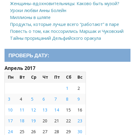
Женщины–вдохновительницы: Каково быть музой?
Уроки любви Анны Болейн
Миллионы в шляпе
Продукты, которые лучше всего “работают” в паре
Повесть о том, как поссорились Маршак и Чуковский
Тайны прорицаний Дельфийского оракула
ПРОВЕРЬ ДАТУ:
Апрель 2017
Пн
Вт
Ср
Чт
Пт
Сб
Вс
1
2
3
4
5
6
7
8
9
10
11
12
13
14
15
16
17
18
19
20
21
22
23
24
25
26
27
28
29
30