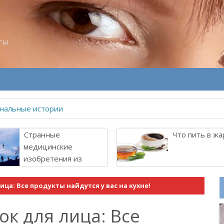
ты
нальные истории
Странные
Что пить в жа
медицинские
изобретения из
прошлого
ца: Все продукты найдутся у вас на кухне!
к для лица: Все