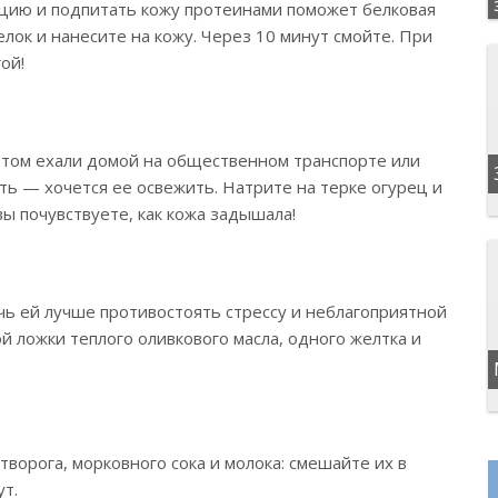
цию и подпитать кожу протеинами поможет белковая
елок и нанесите на кожу. Через 10 минут смойте. При
ой!
отом ехали домой на общественном транспорте или
ь — хочется ее освежить. Натрите на терке огурец и
ы почувствуете, как кожа задышала!
ь ей лучше противостоять стрессу и неблагоприятной
ой ложки теплого оливкового масла, одного желтка и
творога, морковного сока и молока: смешайте их в
т.