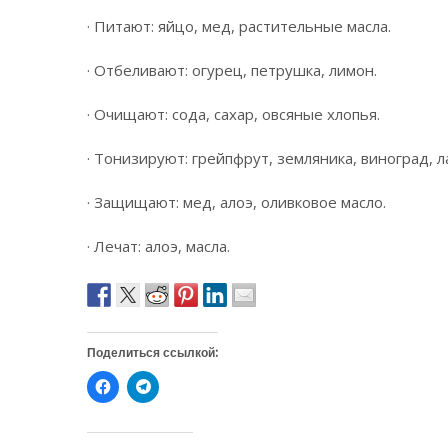
· Питают: яйцо, мед, растительные масла.
· Отбеливают: огурец, петрушка, лимон.
· Очищают: сода, сахар, овсяные хлопья.
· Тонизируют: грейпфрут, земляника, виноград, л
· Защищают: мед, алоэ, оливковое масло.
· Лечат: алоэ, масла.
Поделиться ссылкой:
Н
Н
а
а
ж
ж
м
м
и
и