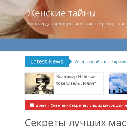
Женские тайны
Журнал для женщин, женские секреты, сове
Latest News
Очень необычные крими
Владимир Набоков —
повелитель Лоллит
дома
»
Советы
»
Секреты лучших масок для ли
Секреты лучших масо