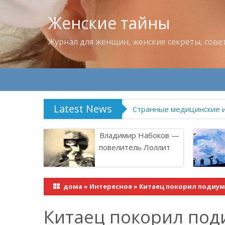
Женские тайны
Журнал для женщин, женские секреты, сове
Latest News
Странные медицинские 
Владимир Набоков —
повелитель Лоллит
дома
»
Интересное
»
Китаец покорил подиум 
Китаец покорил поди