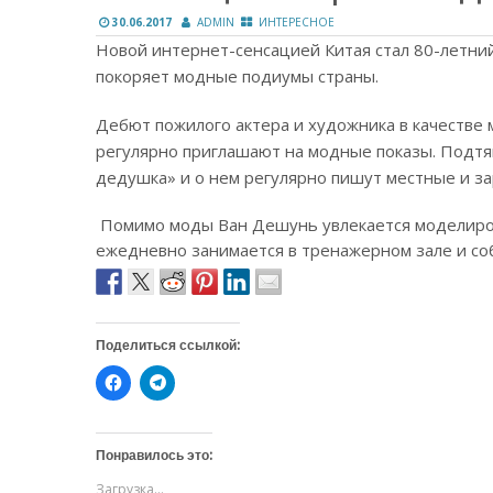
30.06.2017
ADMIN
ИНТЕРЕСНОЕ
Новой интернет-сенсацией Китая стал 80-летни
покоряет модные подиумы страны.
Дебют пожилого актера и художника в качестве м
регулярно приглашают на модные показы. Подтя
дедушка» и о нем регулярно пишут местные и з
Помимо моды Ван Дешунь увлекается моделирова
ежедневно занимается в тренажерном зале и со
Поделиться ссылкой:
Н
Н
а
а
ж
ж
м
м
и
и
т
т
Понравилось это:
е
е
,
,
Загрузка...