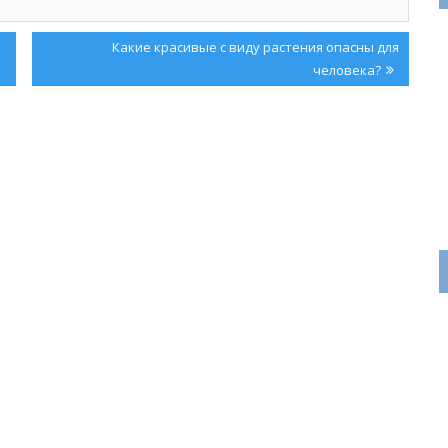
Next
Какие красивые с виду растения опасны для
Post:
человека?