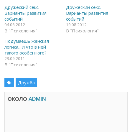
н
ь
а
с
Дружеский секс.
Дружеский секс.
F
я
Варианты развития
Варианты развития
a
в
c
T
событий
событий
e
e
04.06.2012
19.08.2012
b
l
o
e
В "Психология"
В "Психология"
o
g
k
r
(
a
Подумаешь женская
О
m
логика…И что в ней
т
(
к
О
такого особенного?
р
т
23.09.2011
ы
к
в
р
В "Психология"
а
ы
е
в
т
а
с
е
я
Дружба
т
в
с
н
я
о
в
в
н
ОКОЛО
ADMIN
о
о
м
в
о
о
к
м
н
о
е
к
)
н
е
)