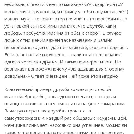
несложно отвезти меня по магазинам?»), квартира («У
меня сейчас трудности, я поживу у тебя пару месяцев?»)
и даже муж – то компьютер починить, то проследить за
установкой сантехники.Помните, что дружба, как и
любовь, требует внимания от обеих сторон. В случае
любых отношений важен так называемый баланс
вложений: каждый отдает столько же, сколько получает.
Если равновесие нарушено — налицо использование
одного человека другим. И таких примеров много. Но
возникает вопрос: «А почему «вкладывающая сторона»
довольна?» Ответ очевиден – ей тоже это выгодно!
Классический пример: дружба красавицы с серой
мышкой. Вроде бы, последнюю опекают, но ведь и
принцесса выигрышнее смотрится на фоне замарашки.
Зачастую неравная дружба строится на
самоутверждении: каждый раз общаясь с неудачницей,
женщина понимает, насколько она успешнее. Можно ли
такие отношения назвать искренними, по-настоящему