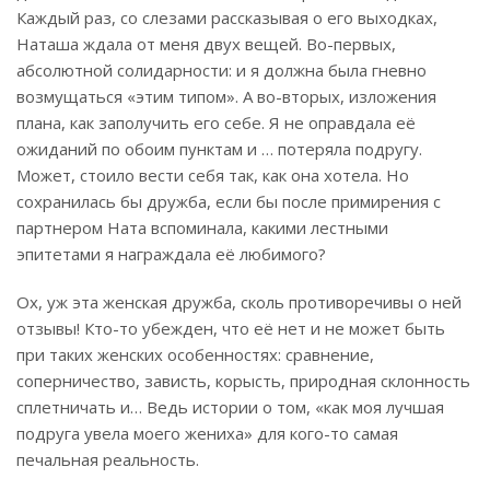
Каждый раз, со слезами рассказывая о его выходках,
Наташа ждала от меня двух вещей. Во-первых,
абсолютной солидарности: и я должна была гневно
возмущаться «этим типом». А во-вторых, изложения
плана, как заполучить его себе. Я не оправдала её
ожиданий по обоим пунктам и … потеряла подругу.
Может, стоило вести себя так, как она хотела. Но
сохранилась бы дружба, если бы после примирения с
партнером Ната вспоминала, какими лестными
эпитетами я награждала её любимого?
Ох, уж эта женская дружба, сколь противоречивы о ней
отзывы! Кто-то убежден, что её нет и не может быть
при таких женских особенностях: сравнение,
соперничество, зависть, корысть, природная склонность
сплетничать и… Ведь истории о том, «как моя лучшая
подруга увела моего жениха» для кого-то самая
печальная реальность.