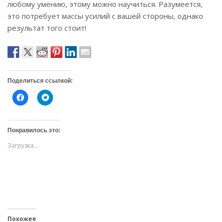
любому умению, этому можно научиться. Разумеется,
это потребует массы усилий с вашей стороны, однако
результат того стоит!
Поделиться ссылкой:
Н
Н
а
а
ж
ж
м
м
и
и
т
т
Понравилось это:
е
е
,
,
Загрузка...
ч
ч
т
т
о
о
б
б
ы
ы
о
п
т
о
к
д
р
е
ы
л
т
и
ь
т
Похожее