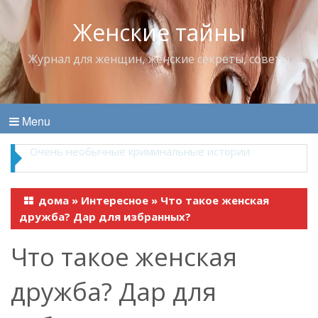
Женские тайны
Журнал для женщин, женские секреты, советы
Menu
Владимир Набоков — повелитель Лоллит
дома
»
Интересное
»
Что такое женская
дружба? Дар для избранных?
Что такое женская
дружба? Дар для