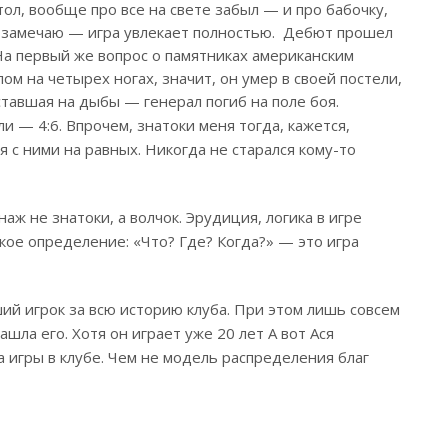
тол, вообще про все на свете забыл — и про бабочку,
 не замечаю — игра увлекает полностью. Дебют прошел
 На первый же вопрос о памятниках американским
ом на четырех ногах, значит, он умер в своей постели,
вставшая на дыбы — генерал погиб на поле боя.
и — 4:6. Впрочем, знатоки меня тогда, кажется,
я с ними на равных. Никогда не старался кому-то
аж не знатоки, а волчок. Эрудиция, логика в игре
кое определение: «Что? Где? Когда?» — это игра
ший игрок за всю историю клуба. При этом лишь совсем
шла его. Хотя он играет уже 20 лет А вот Ася
а игры в клубе. Чем не модель распределения благ