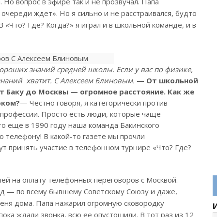
 Но воп­рос в эфире так и не прозвучал. Папа
 очереди ждет». Но я сильно и не расстраивался, будто
В «Что? Где? Когда?» я играл и в школьной команде, и в
ороших знаний средней школы. Если у вас по физике,
знаний хватит. С Алексеем Блиновым.
— От школьной
от Баку до Москвы — огромное расстояние. Как же
оком?
— Честно говоря, я категорически против
 профессии. Просто есть люди, которые чаще
 то еще в 1990 году наша команда Бакинского
о телефону! В какой-то газете мы прочли
т принять участие в телефонном турнире «Что? Где?
лей на оплату телефонных переговоров с Москвой.
д — по всему бывшему Советскому Союзу и даже,
 меня дома. Папа нажарил огромную сковородку
пока ждали звонка, всю ее опустошили. В тот раз из 12