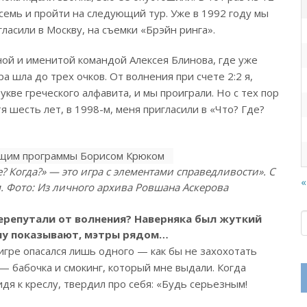
емь и пройти на следующий тур. Уже в 1992 году мы
ласили в Москву, на съемки «Брэйн ринга».
ной и именитой командой Алексея Блинова, где уже
а шла до трех очков. От волнения при счете 2:2 я,
букве греческого алфавита, и мы проиграли. Но с тех пор
я шесть лет, в 1998-м, меня пригласили в «Что? Где?
? Когда?» — это игра с элементами справедливости». С
«
Фото: Из личного архива Ровшана Аскерова
ерепутали от волнения? Наверняка был жуткий
ну показывают, мэтры рядом…
игре опасался лишь одного — как бы не захохотать
— бабочка и смокинг, который мне выдали. Когда
дя к креслу, твердил про себя: «Будь серьезным!