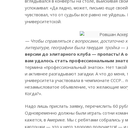
вглядывался в конверты на столе, выискивая свой.
успокаивал: «Да ладно, может, письмо еще своей
чувствовал, что от судьбы все равно не уйдешь. 
университетской.
— Чтобы справляться с вопросами, достаточно х
литературе, географии была твердая тройка — 
версии до элитарного клуба — пропасть! А 
вам удалось стать профессиональным знат
термина «профессиональный знаток». Нет такой
и активнее разгадывают загадки. А что до меня,
университета участвовала в чемпионате СССР… п
незамысловатое объявление, что желающие могу
Когда?».
Надо лишь прислать заявку, перечислить 60 руб­
Одновременно должны были играть сотни коман
кажется, в Америке. Мы с ребятами собрались у
картошки — это у него здорово получается! — и 