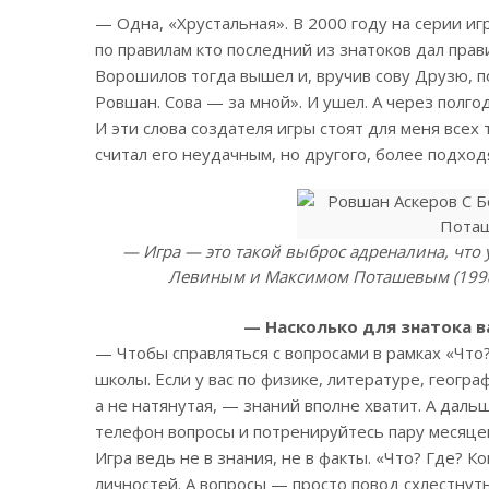
— Одна, «Хрустальная». В 2000 году на серии иг
по правилам кто последний из знатоков дал прав
Ворошилов тогда вышел и, вручив сову Друзю, по
Ровшан. Сова — за мной». И ушел. А через полго
И эти слова создателя игры стоят для меня всех 
считал его неудачным, но другого, более подход
— Игра — это такой выброс адреналина, что 
Левиным и Максимом Поташевым (1998)
— Насколько для знатока 
— Чтобы справляться с вопросами в рамках «Что
школы. Если у вас по физике, литературе, геогра
а не натянутая, — знаний вполне хватит. А даль
телефон вопросы и потренируйтесь пару месяцев.
Игра ведь не в знания, не в факты. «Что? Где? К
личностей. А вопросы — просто повод схлестнутьс