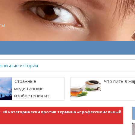
ты
велитель Лоллит
Странные
Что пить в жа
медицинские
изобретения из
прошлого
: «Я категорически против термина «профессиональный