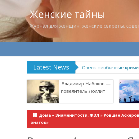
Женские тайны
Журнал для женщин, женские секреты, сове
Latest News
Владимир Набоков — по
Владимир Набоков —
повелитель Лоллит
дома
»
Знаменитости, ЖЗЛ
»
Ровшан Аскеров
знаток»