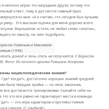
р я неплохо играл. Но наградили Друзя, потому что
ильный ответ, тому и достается главный приз.
вернулся ко мне: «А я считаю, что сегодня был лучшим
да умер… Его высокая оценка для меня дороже всего.
титулов. Ворошилов, кстати, не любил слово «знаток»,
ящего по смыслу, не смог подобрать.
уехать домой и лечь спать не получается. С Борисом
. Фото: Из личного архива Ровшана Аскерова
важны энциклопедические знания?
? Где? Когда?», достаточно хороших знаний средней
фии была твердая тройка — но своя, законная,
ше все достигается тренировками. Скачайте себе на
 Но это все равно не гарантирует места в команде.
огда?» — это игра характеров и противостояния
я в схватке. (С улыбкой.)