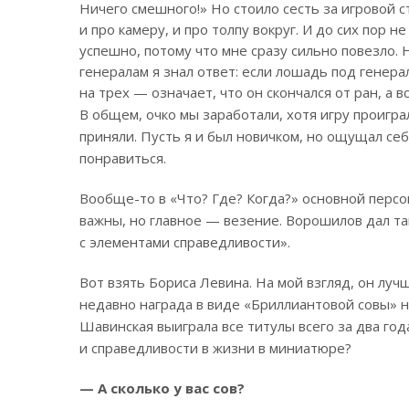
Ничего смешного!» Но стоило сесть за игровой с
и про камеру, и про толпу вокруг. И до сих пор
успешно, потому что мне сразу сильно повезло.
генералам я знал ответ: если лошадь под генерал
на трех — означает, что он скончался от ран, а 
В общем, очко мы заработали, хотя игру проиграл
приняли. Пусть я и был новичком, но ощущал себ
понравиться.
Вообще-то в «Что? Где? Когда?» основной персон
важны, но главное — везение. Ворошилов дал та
с элементами справедливости».
Вот взять Бориса Левина. На мой взгляд, он луч
недавно награда в виде «Бриллиантовой совы» на
Шавинская выиграла все титулы всего за два год
и справедливости в жизни в миниатюре?
— А сколько у вас сов?