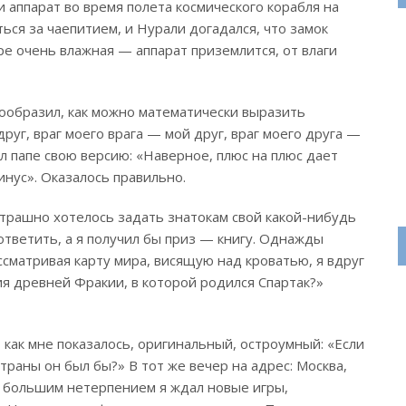
 аппарат во время полета космического корабля на
ться
за чаепитием, и Нурали догадался, что замок
ре очень влажная — аппарат приземлится, от влаги
 сообразил, как можно математически выразить
руг, враг моего врага — мой друг, враг моего друга —
л папе свою версию: «Наверное, плюс на плюс дает
инус». Оказалось правильно.
трашно хотелось задать знатокам свой какой-нибудь
ответить, а я получил бы приз — книгу. Однажды
ссматривая карту мира, висящую над кроватью, я вдруг
ия древней Фракии, в которой родился Спартак?»
, как мне показалось, оригинальный, остроумный: «Если
траны он был бы?» В тот же вечер на адрес: Москва,
с большим нетерпением я ждал новые игры,