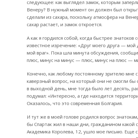
следующее: как выглядел замок, которым заперли
Венеру? В нужный момент он должен был откры
сделали из сахара, поскольку атмосфера на Вене
сахар растает, и замок откроется.
А как я гордился собой, когда быс­трее знатоков
известное изречение: «Друг моего друга — мой д
мой враг». Пока шла минута обсуждения, сообщи
плюс, минус на минус — плюс, минус на плюс — м
Конечно, как любому постоянному зрителю мне с
каверзный вопрос, на который они не смогли бы 
в выходной день, мне тогда было лет десять, ра
подумал: «Интересно, а где находится территор
Оказалось, что это современная Болгария.
И тут же в моей голове родился вопрос знатокам
бы Спартак жил в наши дни, гражданином какой с
Академика Королева, 12, ушло мое письмо. Еще 