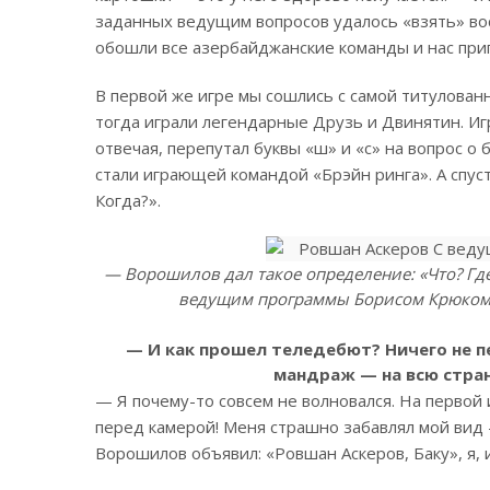
заданных ведущим вопросов удалось «взять» вос
обошли все азербайджанские команды и нас приг
В первой же игре мы сошлись с самой титулован
тогда играли легендарные Друзь и Двинятин. Игр
отвечая, перепутал буквы «ш» и «с» на вопрос о 
стали играющей командой «Брэйн ринга». А спуст
Когда?».
— Ворошилов дал такое определение: «Что? Где
ведущим программы Борисом Крюком. 
— И как прошел теледебют? Ничего не п
мандраж — на всю стра
— Я почему-то совсем не волновался. На первой 
перед камерой! Меня страшно забавлял мой вид 
Ворошилов объявил: «Ровшан Аскеров, Баку», я, и