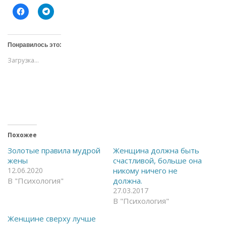
Н
Н
а
а
ж
ж
м
м
и
и
т
т
Понравилось это:
е
е
,
,
Загрузка...
ч
ч
т
т
о
о
б
б
ы
ы
о
п
т
о
к
д
р
е
ы
л
т
и
ь
т
Похожее
н
ь
а
с
Золотые правила мудрой
Женщина должна быть
F
я
жены
счастливой, больше она
a
в
c
T
12.06.2020
никому ничего не
e
e
В "Психология"
должна.
b
l
o
e
27.03.2017
o
g
k
r
В "Психология"
(
a
О
m
Женщине сверху лучше
т
(