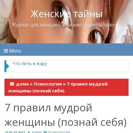
Женские тайны
Журнал для женщин, женские секреты, советы
Menu
Что пить в жару
дома
»
Психология
»
7 правил мудрой
женщины (познай себя)
7 правил мудрой
женщины (познай себя)
01.07.2017
ADMIN
ПСИХОЛОГИЯ