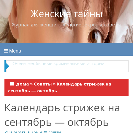
Женские тайны
Журнал для женщин, женские секреты, советы
Menu
Владимир Набоков — повелитель Лоллит
дома
»
Советы
»
Календарь стрижек на
сентябрь — октябрь
Календарь стрижек на
сентябрь — октябрь
13.09.2017
ADMIN
СОВЕТЫ