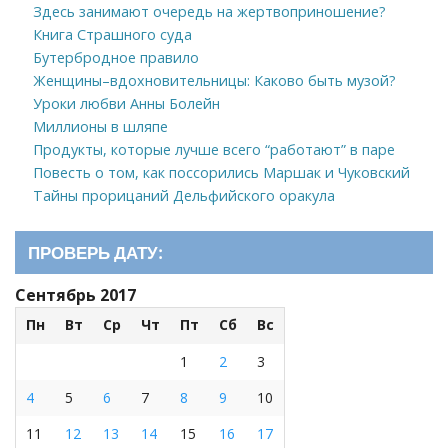
Здесь занимают очередь на жертвоприношение?
Книга Страшного суда
Бутербродное правило
Женщины–вдохновительницы: Каково быть музой?
Уроки любви Анны Болейн
Миллионы в шляпе
Продукты, которые лучше всего “работают” в паре
Повесть о том, как поссорились Маршак и Чуковский
Тайны прорицаний Дельфийского оракула
ПРОВЕРЬ ДАТУ:
Сентябрь 2017
Пн
Вт
Ср
Чт
Пт
Сб
Вс
1
2
3
4
5
6
7
8
9
10
11
12
13
14
15
16
17