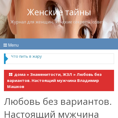
Женские тайны
Журнал для женщин, женские секреты, советы
Menu
Что пить в жару
дома
»
Знаменитости, ЖЗЛ
»
Любовь без
вариантов. Настоящий мужчина Владимир
Машков
Любовь без вариантов.
Настоящий мужчина