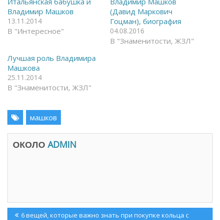
Итальянская бабушка и
Владимир Машков
F
я
Владимир Машков
(Давид Маркович
a
в
c
T
13.11.2014
Гоцман), биография
e
e
В "Интересное"
04.08.2016
b
l
o
e
В "Знаменитости, ЖЗЛ"
o
g
k
r
(
a
Лучшая роль Владимира
О
m
Машкова
т
(
к
О
25.11.2014
р
т
В "Знаменитости, ЖЗЛ"
ы
к
в
р
а
ы
е
в
т
а
машков
с
е
я
т
в
с
н
я
ОКОЛО
ADMIN
о
в
в
н
о
о
м
в
о
о
к
м
н
о
е
к
)
н
е
Навигация
)
Previous
6 вещей, которые важно знать при покупке кольца с