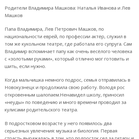
Родители Владимира Машкова: Наталья Иванова и Лев
Машков
Папа Владимира, Лев Петрович Машков, по
национальности еврей, по профессии актёр, служил в
том же кукольном театре, где работала его супруга. Сам
Владимир вспоминает папу как очень весёлого человека
с «золотыми руками», который отлично мог готовить и
шить, если нужно.
Когда мальчишка немного подрос, семья отправилась в
Новокузнецк и продолжила свою работу. Володя рос
откровенным шалопаем.
Ненавидел школу, приносил
«неуды» по поведению и много времени проводил за
кулисами родительского театра.
В подростковом возрасте у него появилось два
серьезных увлечения: музыка и биология. Первая
страсть выражалась в том, что подросток сел за гитару и