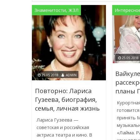
Знаменитости, ЖЗЛ
Интересно
25.05.2018
Вайкул
25.05.2018
ADMIN
рассекр
Повторно: Лариса
планы 
Гузеева, биография,
Курортна
семья, личная жизнь
готовится
принять 
Лариса Гузеева —
музыкаль
советская и российская
«Лайма. Р
актриса театра и кино. В