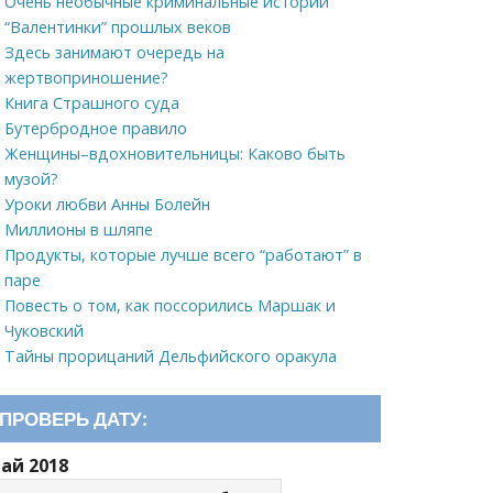
Очень необычные криминальные истории
“Валентинки” прошлых веков
Здесь занимают очередь на
жертвоприношение?
Книга Страшного суда
Бутербродное правило
Женщины–вдохновительницы: Каково быть
музой?
Уроки любви Анны Болейн
Миллионы в шляпе
Продукты, которые лучше всего “работают” в
паре
Повесть о том, как поссорились Маршак и
Чуковский
Тайны прорицаний Дельфийского оракула
ПРОВЕРЬ ДАТУ:
ай 2018