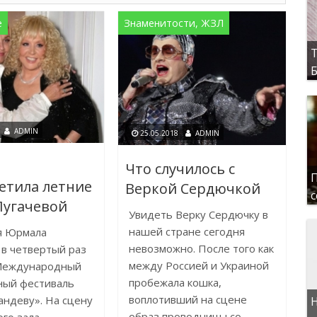
е
Знаменитости, ЖЗЛ
Т
Б
ADMIN
25.05.2018
ADMIN
е
Что случилось с
П
етила летние
Веркой Сердючкой
с
Пугачевой
Увидеть Верку Сердючку в
нашей стране сегодня
я Юрмала
невозможно. После того как
 в четвертый раз
между Россией и Украиной
Международный
пробежала кошка,
ный фестиваль
воплотивший на сцене
андеву». На сцену
Н
образ проводницы со