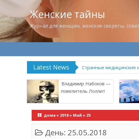
Женские тайны
Журнал для женщин, женские секреты, сове
Latest News
Странные медицинские 
Владимир Набоков —
повелитель Лоллит
дома
»
2018
»
Май
»
25
День:
25.05.2018