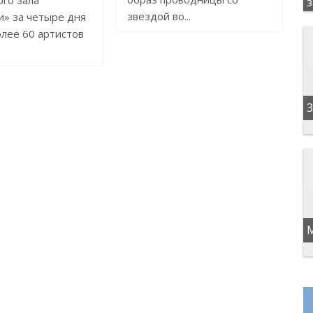
го зала
звездой во...
» за четыре дня
лее 60 артистов
3