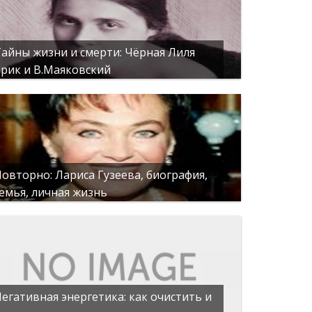
айны жизни и смерти: Чёрная Лиля
рик и В.Маяковский
овторно: Лариса Гузеева, биография,
емья, личная жизнь
егативная энергетика: как очистить и