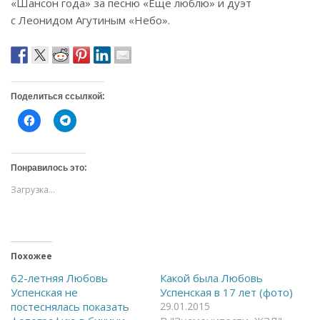
«Шансон года» за песню «Еще люблю» и дуэт
с Леонидом Агутиным «Небо».
Поделиться ссылкой:
Н
Н
а
а
ж
ж
м
м
и
и
т
т
Понравилось это:
е
е
,
,
Загрузка...
ч
ч
т
т
о
о
б
б
ы
ы
о
п
т
о
Похожее
к
д
р
е
ы
л
62-летняя Любовь
Какой была Любовь
т
и
Успенская не
Успенская в 17 лет (фото)
ь
т
н
ь
постеснялась показать
29.01.2015
а
с