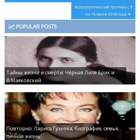
записям
Next
Астрологический прогноз с 9
Post:
по 15 июля 2018 года
POPULAR POSTS
Тайны жизни и смерти: Чёрная Лиля Брик и
В.Маяковский
Повторно: Лариса Гузеева, биография, семья,
личная жизнь