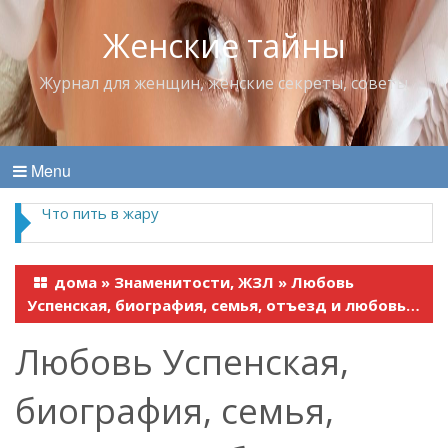
Женские тайны
Журнал для женщин, женские секреты, советы
Menu
Что пить в жару
дома
»
Знаменитости, ЖЗЛ
»
Любовь
Успенская, биография, семья, отъезд и любовь…
Любовь Успенская,
биография, семья,