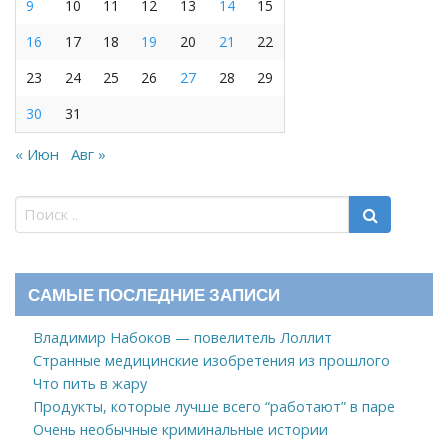
9
10
11
12
13
14
15
16
17
18
19
20
21
22
23
24
25
26
27
28
29
30
31
« Июн
Авг »
САМЫЕ ПОСЛЕДНИЕ ЗАПИСИ
Владимир Набоков — повелитель Лоллит
Странные медицинские изобретения из прошлого
Что пить в жару
Продукты, которые лучше всего “работают” в паре
Очень необычные криминальные истории