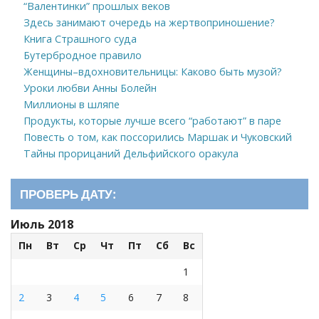
“Валентинки” прошлых веков
Здесь занимают очередь на жертвоприношение?
Книга Страшного суда
Бутербродное правило
Женщины–вдохновительницы: Каково быть музой?
Уроки любви Анны Болейн
Миллионы в шляпе
Продукты, которые лучше всего “работают” в паре
Повесть о том, как поссорились Маршак и Чуковский
Тайны прорицаний Дельфийского оракула
ПРОВЕРЬ ДАТУ:
Июль 2018
Пн
Вт
Ср
Чт
Пт
Сб
Вс
1
2
3
4
5
6
7
8