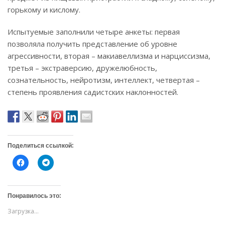
горькому и кислому.
Испытуемые заполнили четыре анкеты: первая
позволяла получить представление об уровне
агрессивности, вторая – макиавеллизма и нарциссизма,
третья – экстраверсию, дружелюбность,
сознательность, нейротизм, интеллект, четвертая –
степень проявления садистских наклонностей.
Поделиться ссылкой:
Н
Н
а
а
ж
ж
м
м
и
и
т
т
Понравилось это:
е
е
,
,
Загрузка...
ч
ч
т
т