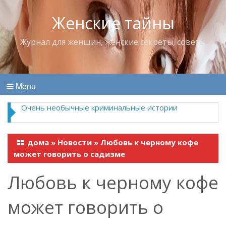
Женские тайны
Журнал для женщин, женские секреты, советы
Menu
Очень необычные криминальные истории
дома
»
Новости
»
Любовь к черному кофе
может говорить о садизме
Любовь к черному кофе
может говорить о