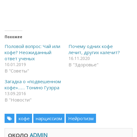
о
о
б
б
ы
ы
о
п
т
о
к
д
р
е
ы
л
т
и
ь
т
Похожее
н
ь
а
с
Половой вопрос: Чай или
Почему одних кофе
F
я
кофе? Неожиданный
лечит, других калечит?
a
в
c
T
ответ ученых
16.11.2020
e
e
10.01.2019
В "Здоровье"
b
l
o
e
В "Советы"
o
g
k
r
(
a
Загадка о «подвешенном
О
m
кофе»…… Тонино Гуэрра
т
(
к
О
13.09.2016
р
т
В "Новости"
ы
к
в
р
а
ы
е
в
т
а
кофе
нарциссизм
Нейротизм
с
е
я
т
в
с
н
я
ОКОЛО
ADMIN
о
в