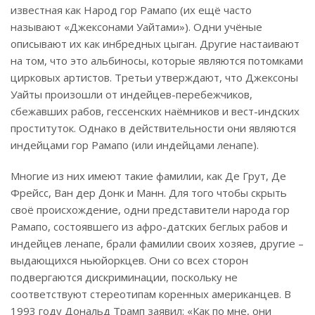
известная как Народ гор Рамапо (их ещё часто
называют «Джексонами Уайтами»). Одни учёные
описывают их как инбредных цыган. Другие настаивают
на том, что это альбиносы, которые являются потомками
цирковых артистов. Третьи утверждают, что Джексоны
Уайты произошли от индейцев-перебежчиков,
сбежавших рабов, гессенских наёмников и вест-индских
проституток. Однако в действительности они являются
индейцами гор Рамапо (или индейцами ленапе).
Многие из них имеют такие фамилии, как Де Грут, Де
Фрейсс, Ван дер Донк и Манн. Для того чтобы скрыть
своё происхождение, одни представители народа гор
Рамапо, состоявшего из афро-датских беглых рабов и
индейцев ленапе, брали фамилии своих хозяев, другие –
выдающихся ньюйоркцев. Они со всех сторон
подвергаются дискриминации, поскольку не
соответствуют стереотипам коренных американцев. В
1993 году Дональд Трамп заявил: «Как по мне, они