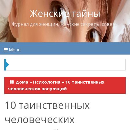
Женские тайны
Журнал для женщин, женские секреты, советы
Menu
Что пить в жару
дома
»
Психология
»
10 таинственных
человеческих популяций
10 таинственных
человеческих