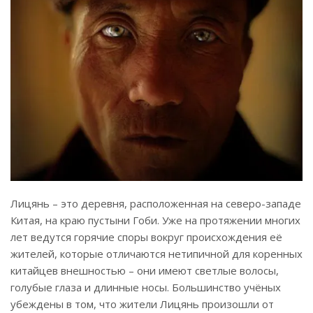
Лицянь – это деревня, расположенная на северо-западе
Китая, на краю пустыни Гоби. Уже на протяжении многих
лет ведутся горячие споры вокруг происхождения её
жителей, которые отличаются нетипичной для коренных
китайцев внешностью – они имеют светлые волосы,
голубые глаза и длинные носы. Большинство учёных
убеждены в том, что жители Лицянь произошли от