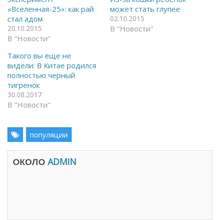
F
я
«Вселенная-25»: как рай
может стать глупее
a
в
c
T
стал адом
02.10.2015
e
e
20.10.2015
В "Новости"
b
l
o
e
В "Новости"
o
g
k
r
(
a
Такого вы еще не
О
m
видели: В Китае родился
т
(
к
О
полностью черный
р
т
тигренок
ы
к
в
р
30.08.2017
а
ы
В "Новости"
е
в
т
а
с
е
я
т
в
с
популяции
н
я
о
в
в
н
о
о
ОКОЛО
ADMIN
м
в
о
о
к
м
н
о
е
к
)
н
е
)