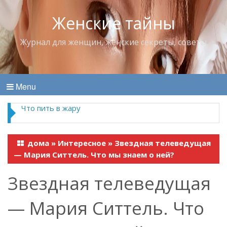
Женские тайны
Журнал для женщин, женские секреты, советы
Menu
Что пить в жару
дома
»
Интересное
»
Звездная телеведущая
— Мария Ситтель. Что мы знаем о ней?
Звездная телеведущая
— Мария Ситтель. Что