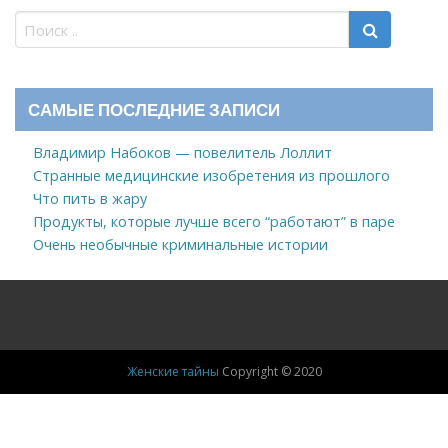
САМЫЕ ПОСЛЕДНИЕ ЗАПИСИ
Владимир Набоков — повелитель Лоллит
Странные медицинские изобретения из прошлого
Что пить в жару
Продукты, которые лучше всего “работают” в паре
Очень необычные криминальные истории
Женские тайны
Copyright © 2020
Новости
Знаменитости, ЖЗЛ
Здоровье
Дом
Мода
Психология
Клипы и Видео
Интересное
Советы