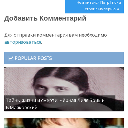
по
Next
Чем питался Петр I пока
записям
Post:
строил Империю
Добавить Комментарий
Для отправки комментария вам необходимо
авторизоваться
.
POPULAR POSTS
Тайны жизни и смерти: Чёрная Лиля Брик и
В.Маяковский