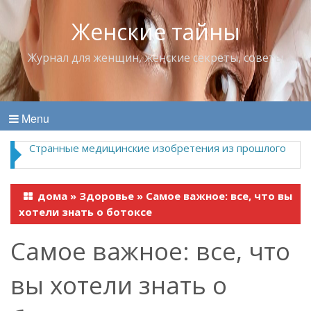
Женские тайны
Журнал для женщин, женские секреты, советы
Menu
Странные медицинские изобретения из прошлого
дома
»
Здоровье
»
Самое важное: все, что вы
хотели знать о ботоксе
Самое важное: все, что
вы хотели знать о